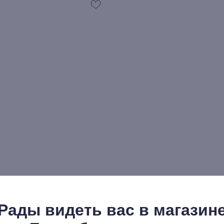
рог № 18 (Лето 2023)
Вальтер Беньямин: Бр
Рады видеть вас в магазин
617
р.
р.