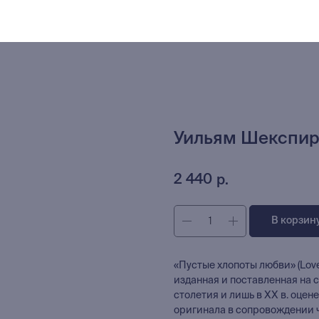
Уильям Шекспир
2 440
р.
В корзин
«Пустые хлопоты любви» (Love
изданная и поставленная на с
столетия и лишь в ХХ в. оцен
оригинала в сопровождении ч