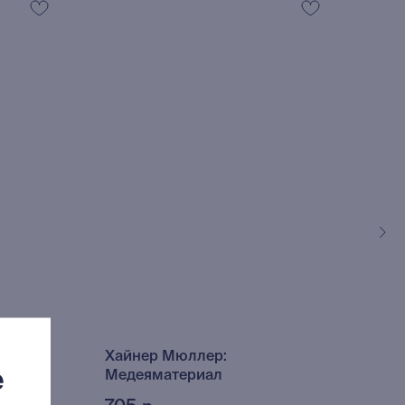
ехт
Хайнер Мюллер:
Ино
е
Медеяматериал
(202