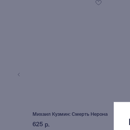
2024)
Михаил Кузмин: Смерть Нерона
Носо
625
735
р.