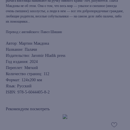
рычага виселицы нажимают на ручку пивного крана? Нет, разумеется. Пьеса
Макдоны не об этом. Она о том, что весь мир — унылое и смешное (иногда
очень смешное) захолустье, а люди в нем — все эти добропорядочные граждане,
любящие родители, веселые собутыльники — на самом деле либо палачи, либо
их помощники...
Перевод с английского: Павел Шишин
Автор: Мартин Макдона
Название: Палачи
Издательство: Jaromir Hladik press
Год издания: 2024
Переплет: Мягкий
Количество страниц: 112
Формат: 124x200 мм
Язык: Русский
ISBN: 978-5-6044405-8-2
Рекомендуем посмотреть