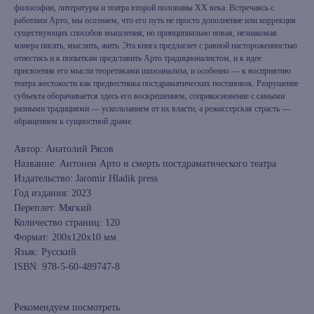
философии, литературы и театра второй половины ХХ века. Встречаясь с
работами Арто, мы осознаем, что его путь не просто дополнение или коррекция
существующих способов мышления, но принципиально новая, незнакомая
манера писать, мыслить, жить. Эта книга предлагает с равной настороженностью
отнестись и к попыткам представить Арто традиционалистом, и к идее
присвоения его мысли теоретиками шизоанализа, и особенно — к восприятию
театра жестокости как предвестника постдраматических постановок. Разрушение
субъекта оборачивается здесь его воскрешением, соприкосновение с самыми
разными традициями — ускользанием от их власти, а режиссерская страсть —
обращением к сущностной драме.
Автор: Анатолий Рясов
Название: Антонен Арто и смерть постдраматического театра
Издательство: Jaromir Hladik press
Год издания: 2023
Переплет: Мягкий
Количество страниц: 120
Формат: 200x120x10 мм
Язык: Русский
ISBN: 978-5-60-489747-8
Рекомендуем посмотреть