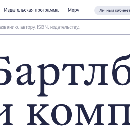
Издательская программа
Издательская программа
Мерч
Мерч
Личный кабине
Личный кабине
азванию, автору, ISBN, издательству...