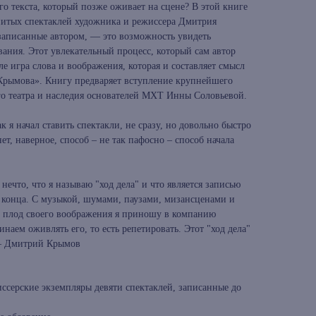
о текста, который позже оживает на сцене? В этой книге
нитых спектаклей художника и режиссера Дмитрия
записанные автором, — это возможность увидеть
ания. Этот увлекательный процесс, который сам автор
ле игра слова и воображения, которая и составляет смысл
Крымова». Книгу предваряет вступление крупнейшего
ого театра и наследия основателей МХТ Инны Соловьевой.
ак я начал ставить спектакли, не сразу, но довольно быстро
нет, наверное, способ – не так пафосно – способ начала
 нечто, что я называю "ход дела" и что является записью
о конца. С музыкой, шумами, паузами, мизансценами и
 плод своего воображения я приношу в компанию
наем оживлять его, то есть репетировать. Этот "ход дела"
 — Дмитрий Крымов
ссерские экземпляры девяти спектаклей, записанные до