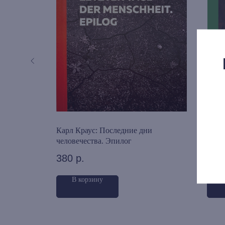
Карл Краус: Последние дни
Инос
человечества. Эпилог
600
380
р.
В корзину