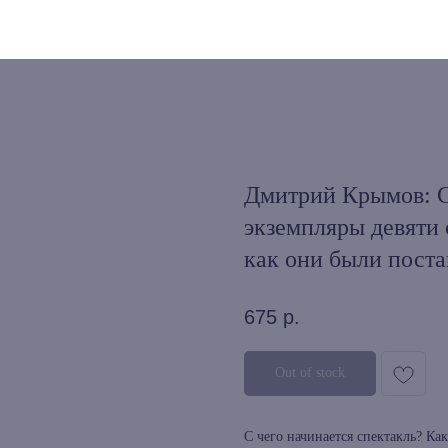
Дмитрий Крымов: С
экземпляры девяти 
как они были пост
675
р.
Out of stock
С чего начинается спектакль? Ка