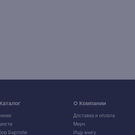
Каталог
О Компании
винки
Доставка и оплата
кости
Мерч
ор Бартлби
Ищу книгу