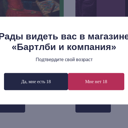
Рады видеть вас в магазин
«Бартлби и компания»
Подтвердите свой возраст
транная литература №7 (2024)
Александр Клюге: «Я дол
мертвеца». Беседы с Хайн
Да, мне есть 18
Мне нет 18
р.
Мюллером
835
р.
В корзину
В корзину