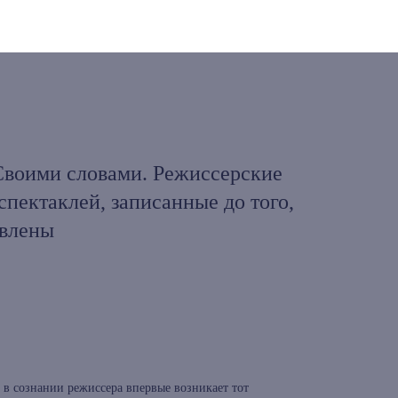
воими словами. Режиссерские
спектаклей, записанные до того,
авлены
к в сознании режиссера впервые возникает тот