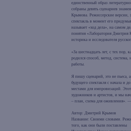
единственный образ литературног
собраны девять сценариев знаме
Крымова. Режиссерские версии, 
спектакль в момент его придумыв
называет «ход дела», на самом де
понятия «Лаборатория Дмитрия 
историка и исследователя русск
«За шестнадцать лет, с тех пор, к
родился способ, метод, система, 
работы.
Я пишу сценарий, это не пьеса, а
будущего спектакля с начала и д
местами для импровизаций. Этот
художников и артистов, и мы начи
– план, схема для оживления».
Автор: Дмитрий Крымов
Название: Своими словами. Режи
того, как они были поставлены