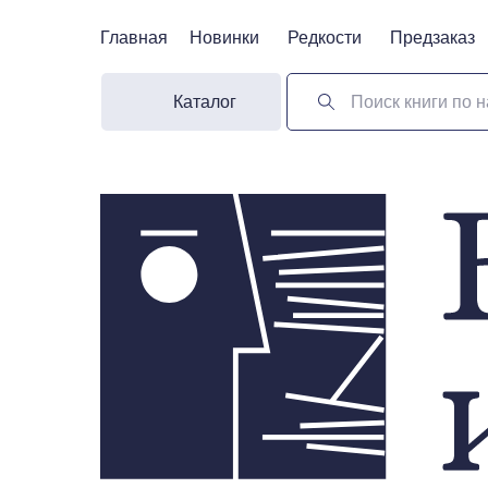
Главная
Главная
Новинки
Новинки
Редкости
Редкости
Предзаказ
Предзаказ
Каталог
Поиск книги по н