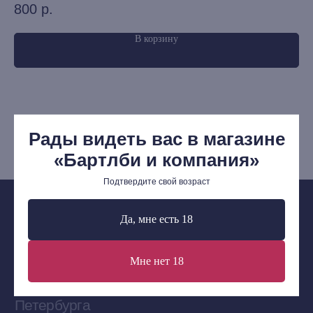
800
р.
9
О Компании
В корзину
Доставка и оплата
Мерч
Ищу книгу
Рады видеть вас в магазине
Контакты
«Бартлби и компания»
+7 (921) 636-19-84
bartleby.sales@gmail.com
Подтвердите свой возраст
Да, мне есть 18
Мне нет 18
Сообщество ВКонтакте