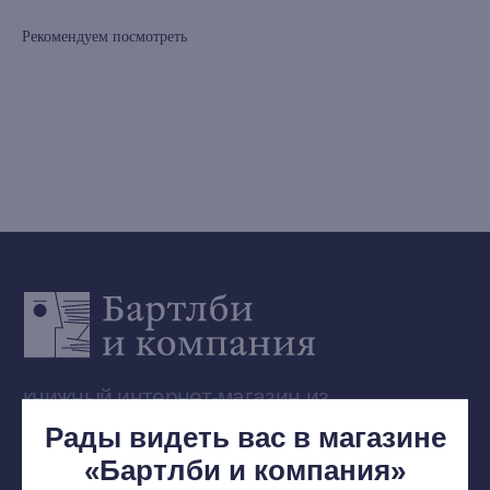
Редкости
Рекомендуем посмотреть
Выбор Бартлби
Предзаказ
Издательская программа
О Компании
Доставка и оплата
Мерч
Ищу книгу
Контакты
+7 (921) 636-19-84
bartleby.sales@gmail.com
Рады видеть вас в магазине
«Бартлби и компания»