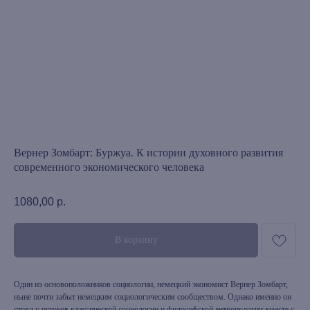
Вернер Зомбарт: Буржуа. К истории духовного развития
современного экономического человека
1080,00
р.
В корзину
Один из основоположников социологии, немецкий экономист Вернер Зомбарт,
ныне почти забыт немецким социологическим сообществом. Однако именно он
стоял у истоков классической социологии и философской антропологии вместе с