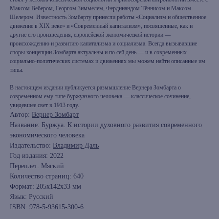
Максом Вебером, Георгом Зиммелем, Фердинандом Тённисом и Максом
Шелером. Известность Зомбарту принесли работы «Социализм и общественное
движение в XIX веке» и «Современный капитализм», посвященные, как и
другие его произведения, европейской экономической истории —
происхождению и развитию капитализма и социализма. Всегда вызывавшие
споры концепции Зомбарта актуальны и по сей день — и в современных
социально-политических системах и движениях мы можем найти описанные им
типы.
В настоящем издании публикуется размышление Вернера Зомбарта о
современном ему типе буржуазного человека — классическое сочинение,
увидевшее свет в 1913 году.
Автор:
Вернер Зомбарт
Название: Буржуа. К истории духовного развития современного
экономического человека
Издательство:
Владимир Даль
Год издания: 2022
книжный интернет-магазин из
Переплет: Мягкий
Петербурга
Количество страниц: 640
Формат: 205x142x33 мм
Каталог
Язык: Русский
ISBN: 978-5-93615-300-6
Новинки