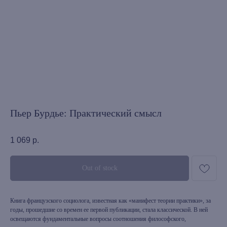
Пьер Бурдье: Практический смысл
1 069
р.
Out of stock
Книга французского социолога, известная как «манифест теории практики», за
годы, прошедшие со времен ее первой публикации, стала классической. В ней
освещаются фундаментальные вопросы соотношения философского,