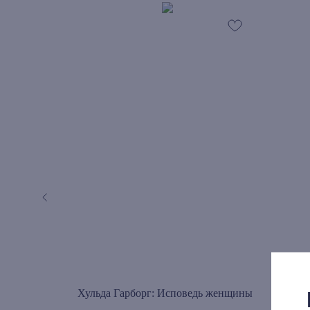
вы и
Хульда Гарборг: Исповедь женщины
Восс
 и