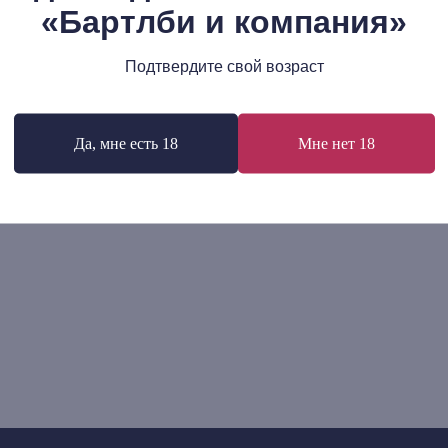
00
р.
«Бартлби и компания»
1 175
р.
Подтвердите свой возраст
В корзину
В корзину
Да, мне есть 18
Мне нет 18