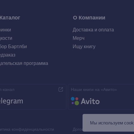
Каталог
О Компании
винки
Доставка и оплата
кости
Мерч
ор Бартлби
Ищу книгу
дзаказ
ательская программа
m-канал
Наши книги на «Авито»
Мы используем сooki
итика конфиденциальности
Договор оферты