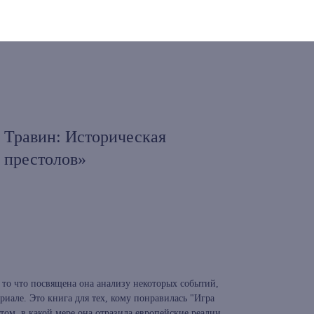
Травин: Историческая
 престолов»
а то что посвящена она анализу некоторых событий,
риале. Это книга для тех, кому понравилась "Игра
 том, в какой мере она отразила европейские реалии.