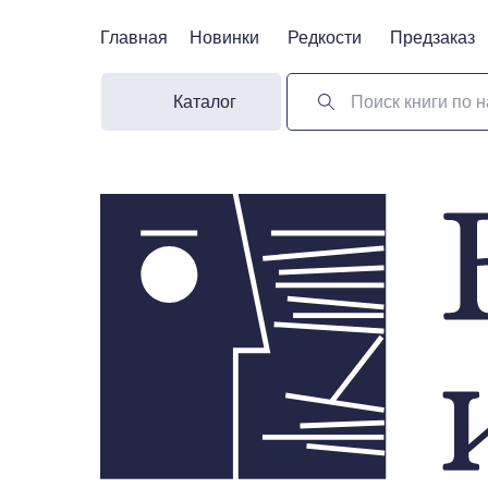
Главная
Главная
Новинки
Новинки
Редкости
Редкости
Предзаказ
Предзаказ
Каталог
Поиск книги по н