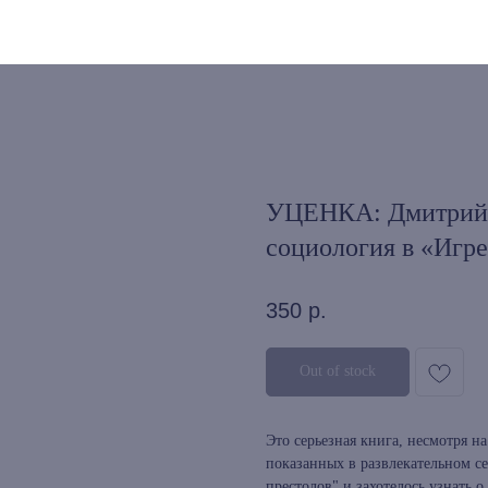
УЦЕНКА: Дмитрий 
социология в «Игре
350
р.
Out of stock
Это серьезная книга, несмотря н
показанных в развлекательном се
престолов" и захотелось узнать о