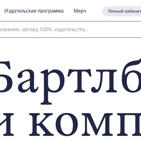
Издательская программа
Издательская программа
Мерч
Мерч
Личный кабине
Личный кабине
азванию, автору, ISBN, издательству...