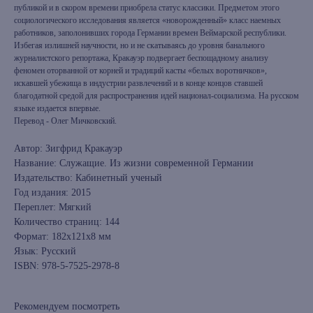
публикой и в скором времени приобрела статус классики. Предметом этого
социологического исследования является «новорожденный» класс наемных
работников, заполонивших города Германии времен Веймарской республики.
Избегая излишней научности, но и не скатываясь до уровня банального
журналистского репортажа, Кракауэр подвергает беспощадному анализу
феномен оторванной от корней и традиций касты «белых воротничков»,
искавшей убежища в индустрии развлечений и в конце концов ставшей
благодатной средой для распространения идей национал-социализма. На русском
языке издается впервые.
Перевод - Олег Мичковский.
Автор: Зигфрид Кракауэр
Название: Служащие. Из жизни современной Германии
Издательство: Кабинетный ученый
Год издания: 2015
Переплет: Мягкий
Количество страниц: 144
Формат: 182x121x8 мм
Язык: Русский
ISBN: 978-5-7525-2978-8
Рекомендуем посмотреть