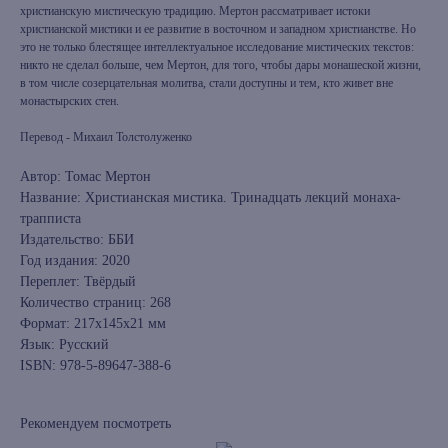
христианскую мистическую традицию. Мертон рассматривает истоки
христианской мистики и ее развитие в восточном и западном христианстве. Но
это не только блестящее интеллектуальное исследование мистических текстов:
никто не сделал больше, чем Мертон, для того, чтобы дары монашеской жизни,
в том числе созерцательная молитва, стали доступны и тем, кто живет вне
монастырских стен.
Перевод - Михаил Толстолуженко
Автор: Томас Мертон
Название: Христианская мистика. Тринадцать лекций монаха-
трапписта
Издательство: ББИ
Год издания: 2020
Переплет: Твёрдый
Количество страниц: 268
Формат: 217x145x21 мм
Язык: Русский
ISBN: 978-5-89647-388-6
Рекомендуем посмотреть