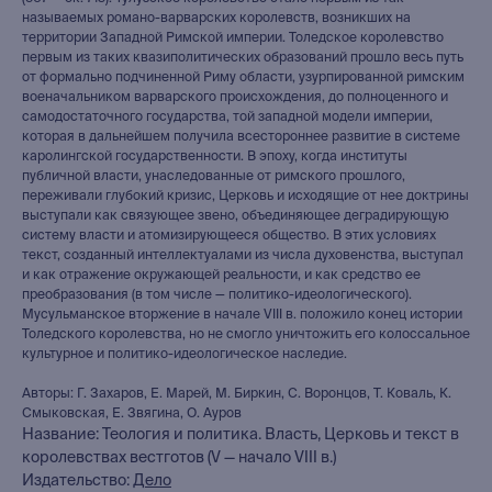
называемых романо-варварских королевств, возникших на
территории Западной Римской империи. Толедское королевство
первым из таких квазиполитических образований прошло весь путь
от формально подчиненной Риму области, узурпированной римским
военачальником варварского происхождения, до полноценного и
самодостаточного государства, той западной модели империи,
которая в дальнейшем получила всестороннее развитие в системе
каролингской государственности. В эпоху, когда институты
публичной власти, унаследованные от римского прошлого,
переживали глубокий кризис, Церковь и исходящие от нее доктрины
выступали как связующее звено, объединяющее деградирующую
систему власти и атомизирующееся общество. В этих условиях
текст, созданный интеллектуалами из числа духовенства, выступал
и как отражение окружающей реальности, и как средство ее
преобразования (в том числе — политико-идеологического).
Мусульманское вторжение в начале VIII в. положило конец истории
Толедского королевства, но не смогло уничтожить его колоссальное
культурное и политико-идеологическое наследие.
Авторы: Г. Захаров, Е. Марей, М. Биркин, С. Воронцов, Т. Коваль, К.
Смыковская, Е. Звягина, О. Ауров
Название: Теология и политика. Власть, Церковь и текст в
королевствах вестготов (V — начало VIII в.)
книжный интернет-магазин
Издательство:
Дело
из Петербурга