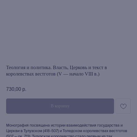
Теология и политика. Власть, Церковь и текст в
королевствах вестготов (V — начало VIII в.)
730,00
р.
В корзину
Монография посвящена истории взаимодействия государства и
Церкви в Тулузском (418-507) и Толедском королевствах вестготов
(507 — ок. 713). Тулузское королевство стало первым из так