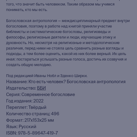
того, что значит быть человеком. Таким образом мы учимся
понимать, кто мы есть.
Богословская антропология — междисциплинарный предмет внутри
богословия, поэтому в работе над книгой приняли участие
библеисты и систематические богословы, религиоведы и
философы, религиозные деятели и люди, изучающие этику и
духовность. Но, несмотря на религиозные и методологические
различия, перед ними не стояла цель сравнить разные взгляды и
подходы, а тем более оценить, какой из них более верный. Их цель
иная: постараться услышать разные голоса, достичь их созвучия и
создать общую мелодию.
Под редакцией Иваны Нобл и Зденко Ширки.
Название: Кто есть человек? Богословская антропология
Издательство:
ББИ
Серия: Современное богословие
Год издания: 2022
книжный интернет-магазин
Переплет: Твёрдый
из Петербурга
Количество страниц: 496
Формат: 217x153x25 мм
Каталог
Язык: Русский
ISBN: 978-5-89647-419-7
Новинки