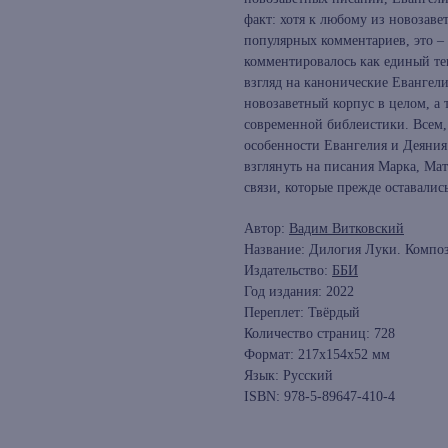
факт: хотя к любому из новозав
популярных комментариев, это – 
комментировалось как единый те
взгляд на канонические Евангел
новозаветный корпус в целом, а
современной библеистики. Всем,
особенности Евангелия и Деяния
взглянуть на писания Марка, Мат
связи, которые прежде оставали
Автор:
Вадим Витковский
Название: Дилогия Луки. Компо
Издательство:
ББИ
Год издания: 2022
Переплет: Твёрдый
Количество страниц: 728
Формат: 217x154x52 мм
Язык: Русский
ISBN: 978-5-89647-410-4