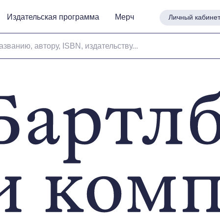
Издательская программа
Издательская программа
Мерч
Мерч
Личный кабине
Личный кабине
азванию, автору, ISBN, издательству...