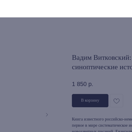
Вадим Витковский:
синоптические ист
1 850
р.
В корзину
Книга известного российско-нем
первое в мире систематическое 
новозаветных писаний, Евангели