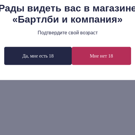
Рады видеть вас в магазин
«Бартлби и компания»
 Шварц: Христианская вера и
Николас Томас Райт: Марк
иция Лютера
Евангелие. Популярный
комментарий
Подтвердите свой возраст
р.
790
р.
В корзину
В корзину
Да, мне есть 18
Мне нет 18