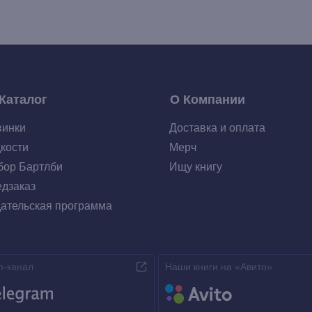
Каталог
О Компании
винки
Доставка и оплата
кости
Мерч
ор Бартлби
Ищу книгу
дзаказ
ательская программа
m-канал
Наши книги на «Авито»