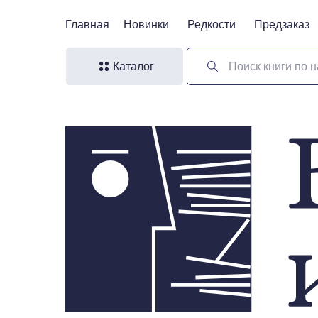
Главная
Главная
Новинки
Новинки
Редкости
Редкости
Предзаказ
Предзаказ
Каталог
Поиск книги по н