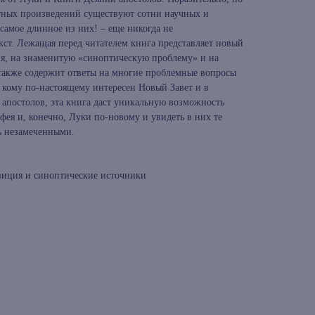
етных произведений существуют сотни научных и
самое длинное из них! – еще никогда не
кст. Лежащая перед читателем книга представляет новый
ия, на знаменитую «синоптическую проблему» и на
 также содержит ответы на многие проблемные вопросы
 кому по-настоящему интересен Новый Завет и в
 апостолов, эта книга даст уникальную возможность
фея и, конечно, Луки по-новому и увидеть в них те
сь незамеченными.
зиция и синоптические источники