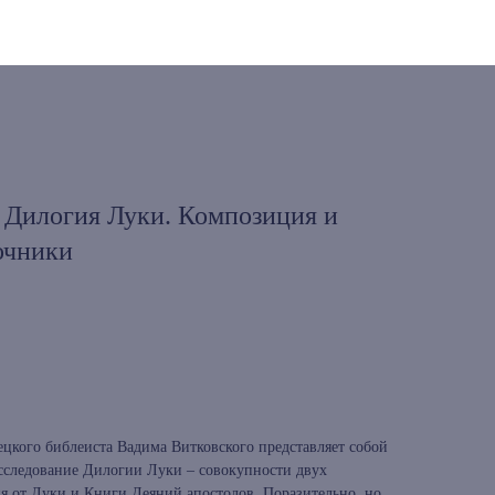
 Дилогия Луки. Композиция и
очники
ецкого библеиста Вадима Витковского представляет собой
исследование Дилогии Луки – совокупности двух
я от Луки и Книги Деяний апостолов. Поразительно, но