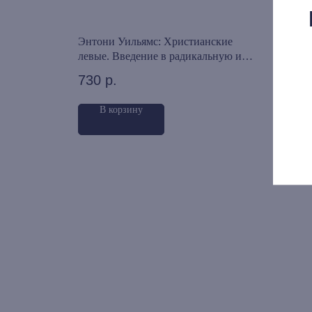
ологика.
Энтони Уильямс: Христианские
Ганс
левые. Введение в радикальную и
трад
социалистическую христианскую
730
р.
595
мысль
В корзину