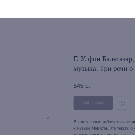
Г. У. фон Бальтазар
музыка. Три речи о
545
р.
Out of stock
В книгу вошли работы трех всем
к музыке Моцарта. Это тексты о 
музыки и ее влиянии на человече