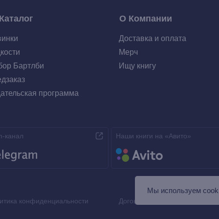
Каталог
О Компании
винки
Доставка и оплата
кости
Мерч
ор Бартлби
Ищу книгу
дзаказ
ательская программа
m-канал
Наши книги на «Авито»
Мы используем сooki
итика конфиденциальности
Договор оферты