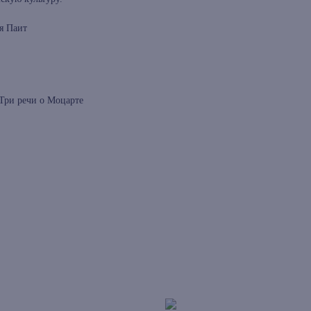
я Паит
 Три речи о Моцарте