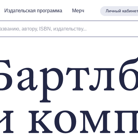
Издательская программа
Издательская программа
Мерч
Мерч
Личный кабине
Личный кабине
азванию, автору, ISBN, издательству...