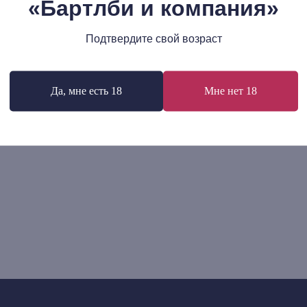
«Бартлби и компания»
р.
1 995
р.
ентарий
В корзину
В корзину
Подтвердите свой возраст
Да, мне есть 18
Мне нет 18