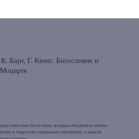
, К. Барт, Г. Кюнг: Богословие и
 Моцарте
ирно известных богословов, которых объединила любовь
жизни и творчестве гениального музыканта, о смысле
скую культуру.