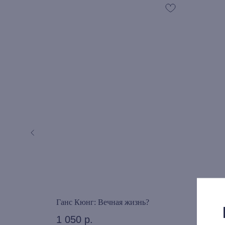
ологика.
Ганс Кюнг: Вечная жизнь?
Нико
хрис
1 050
р.
Иоан