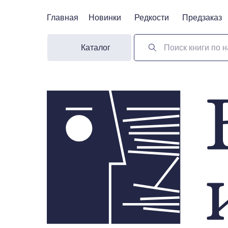
Главная
Главная
Новинки
Новинки
Редкости
Редкости
Предзаказ
Предзаказ
Каталог
Поиск книги по н