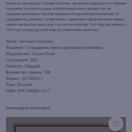
многих из них поведает Антонио Галлонио, чьи знания и труд через это собрание
священных летописей в главах этой небольшой книги, прольют свет на
страдания мучеников и способы, которыми их вера проходила испытание. О
страданиях их, разбирая, говорит прямо, справедливо определяя пытки такими,
какими они были на самом деле, а не смягчая описание. Этот труд был окончен в
1591 году и теперь доступен также русскоязычным читателям.
Автор: Антонио Галлонио
Название: О страданиях святых христовых мучеников
Издательство: Chaosss Press
Год издания: 2021
Переплет: Твёрдый
Количество страниц: 208
Формат: 227x206x15
Язык: Русский
ISBN: 978-5-98585-212-7
Рекомендуем посмотреть