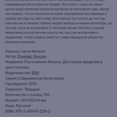
интеллектуальной жесткостью и тем освобождает нас от клише
современных богословских споров. Эта книга — одно из самых
ярких представлений теории искупления за последние годы. Автор
настаивает, что истинное богословие невозможно без перехода к
новому взгляду на себя и мир. Бога нельзя постигнуть до тех пор,
пока мы не осознаем глубину нашей свободы и нашей несвободы, до
тех пор, пока не откажемся от иллюзии нашей чистоты и нашей
невиновности и не начнем искать тех, кого мы исключаем и
подавляем, чтобы создать вместе с ними обещанное общество
взаимного дарения.
Перевод: Сергей Малахов
Автор:
Джеймс Алисон
Название: Постижение Иисуса. Доступное введение в
христологию
Издательство:
ББИ
Серия: Современное богословие
Год издания: 2010
книжный интернет-магазин
Переплет: Твёрдый
из Петербурга
Количество страниц: 150
Формат: 207x132x14 мм
Каталог
Язык: Русский
ISBN: 978-5-89647-229-2
Новинки