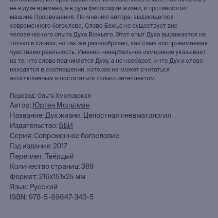
богословие, которое вырастает из жизненного опыта, постигаемого
не в духе времени, а в духе философии жизни, и противостоит
машине Просвещения. По мнению автора, выдающегося
современного богослова, Слово Божье не существует вне
человеческого опыта Духа Божьего. Этот опыт Духа выражается не
только в словах, но так же разнообразно, как сама воспринимаемая
чувствами реальность. Именно невербальное измерение указывает
на то, что слово подчиняется Духу, а не наоборот, и что Дух и слово
находятся в соотношении, которое не может считаться
эксклюзивным и постигаться только интеллектом.
Перевод: Ольга Хмелевская
Автор:
Юрген Мольтман
Название: Дух жизни. Целостная пневматология
Издательство:
ББИ
Серия: Современное богословие
Год издания: 2017
книжный интернет-магазин
Переплет: Твёрдый
из Петербурга
Количество страниц: 389
Формат: 216x151x25 мм
Язык: Русский
Каталог
ISBN: 978-5-89647-343-5
Новинки