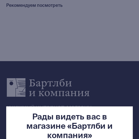
Редкости
Рекомендуем посмотреть
Выбор Бартлби
Предзаказ
Издательская программа
О Компании
Доставка и оплата
Мерч
Ищу книгу
Контакты
+7 (921) 636-19-84
bartleby.sales@gmail.com
Рады видеть вас в
магазине «Бартлби и
компания»