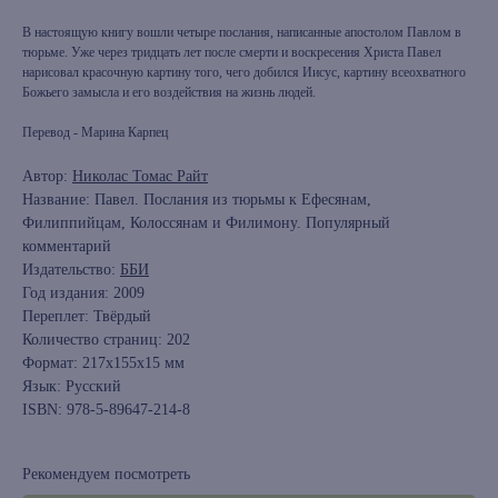
В настоящую книгу вошли четыре послания, написанные апостолом Павлом в
тюрьме. Уже через тридцать лет после смерти и воскресения Христа Павел
нарисовал красочную картину того, чего добился Иисус, картину всеохватного
Божьего замысла и его воздействия на жизнь людей.
Перевод - Марина Карпец
Автор:
Николас Томас Райт
Название: Павел. Послания из тюрьмы к Ефесянам,
Филиппийцам, Колоссянам и Филимону. Популярный
комментарий
Издательство:
ББИ
Год издания: 2009
Переплет: Твёрдый
Количество страниц: 202
Формат: 217x155x15 мм
Язык: Русский
ISBN: 978-5-89647-214-8
Рекомендуем посмотреть