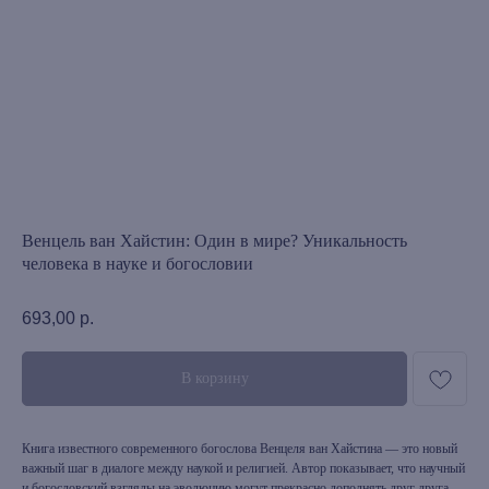
Венцель ван Хайстин: Один в мире? Уникальность
человека в науке и богословии
693,00
р.
В корзину
Книга известного современного богослова Венцеля ван Хайстина — это новый
важный шаг в диалоге между наукой и религией. Автор показывает, что научный
и богословский взгляды на эволюцию могут прекрасно дополнять друг друга.