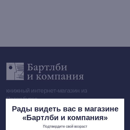
Выбор Бартлби
Предзаказ
Издательская программа
О Компании
Доставка и оплата
Мерч
Ищу книгу
Контакты
+7 (921) 636-19-84
bartleby.sales@gmail.com
Рады видеть вас в магазине
«Бартлби и компания»
Подтвердите свой возраст
Сообщество ВКонтакте