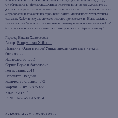
Он обращается к тайне происхождения человека, глядя на нее сквозь призму
древнего и поразительного палеолитического искусства. Погружаясь в глубины
антропологии и археологии в стремлении понять уникальность человеческого
сознания, Хайстин искусно сплетает историю происхождения Homo sapiens с
классическими богословскими темами, по-новому проливая свет на важнейший
богословский вопрос: что значит быть сотворенными по образу Божьему?
Перевод: Наталья Холмогорова
Автор:
Венцель ван Хайстин
Название: Один в мире? Уникальность человека в науке и
богословии
Издательство:
ББИ
Серия: Наука и богословие
Год издания: 2014
книжный интернет-магазин из
Переплет: Твёрдый
Петербурга
Количество страниц: 373
Формат: 250x180x25 мм
Язык: Русский
Каталог
ISBN: 978-5-89647-281-0
Новинки
Редкости
Рекомендуем посмотреть