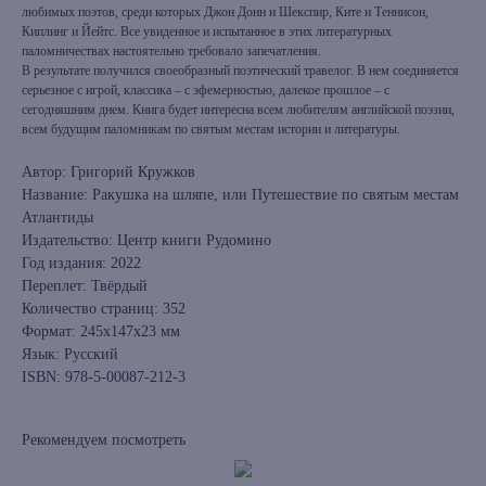
любимых поэтов, среди которых Джон Донн и Шекспир, Ките и Теннисон,
Киплинг и Йейтс. Все увиденное и испытанное в этих литературных
паломничествах настоятельно требовало запечатления.
В результате получился своеобразный поэтический травелог. В нем соединяется
серьезное с игрой, классика – с эфемерностью, далекое прошлое – с
сегодняшним днем. Книга будет интересна всем любителям английской поэзии,
всем будущим паломникам по святым местам истории и литературы.
Автор: Григорий Кружков
Название: Ракушка на шляпе, или Путешествие по святым местам
Атлантиды
Издательство: Центр книги Рудомино
Год издания: 2022
Переплет: Твёрдый
Количество страниц: 352
Формат: 245x147x23 мм
Язык: Русский
ISBN: 978-5-00087-212-3
Рекомендуем посмотреть