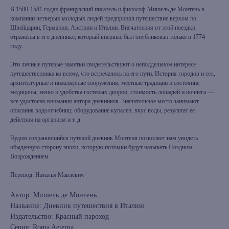
В 1580-1581 годах французский писатель и философ Мишель де Монтень в
компании четверых молодых людей предпринял путешествие верхом по
Швейцарии, Германии, Австрии и Италии. Впечатления от этой поездки
отражены в его дневнике, который впервые был опубликован только в 1774
году.
Эти личные путевые заметки свидетельствуют о неподдельном интересе
путешественника ко всему, что встречалось на его пути. История городов и сел,
архитектурные и инженерные сооружения, местные традиции и состояние
медицины, меню и удобства гостевых дворов, стоимость лошадей и ночлега —
все удостоено внимания автора дневников. Значительное место занимают
описания водолечебниц: оборудование купален, вкус воды, результат ее
действия на организм и т. д.
Чудом сохранившийся путевой дневник Монтеня позволяет нам увидеть
обыденную сторону эпохи, которую потомки будут называть Поздним
Возрождением.
Перевод: Наталья Мавлевич
Автор: Мишель де Монтень
Название: Дневник путешествия в Италию
Издательство: Красный пароход
Серия: Roma Aeterna