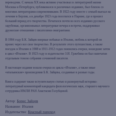
переводчик. С начала ХХ века активно участвовал в литературной жизни
Москвы и Петербурга, публиковался в различных изданиях, был близок со
многими литераторами-современниками. В 1922 году вместе с семьей выехал на
лечение в Берлин, а в декабре 1923 года поселился в Париже, где и прошел
больший период его творчества. Печатался почти во всех изданиях русского
зарубежья, организовывал литературные вечера и встречи, поддерживал
дружеские отношения с писателями-эмигрантами.
В 1904 году Б.К. Зайцев впервые побывал в Италии, любовь к которой он
пронес через все свое творчество. В результате этого путешествия, а также
поездок в Италию в 1908 и 1911-1912 годах появились очерки, вошедшие затем
в цикл «Италия». В 1923 году в издательстве З.И. Гржебина он был напечатан
отдельным томом собрания сочинений писателя.
В настоящее издание вошли очерки из цикла «Италия», а также иные
«итальянские» произведения Б.К. Зайцева, созданные в разные годы.
Книга содержит также вступительную статью и развернутый историко-
литературный комментарий кандидата филологических наук, старшего научного
сотрудника ИМЛИ РАН Анастасии Голубцовой.
Автор:
Борис Зайцев
Название: Италия
Издательство:
Красный пароход