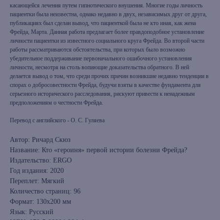
касающейся лечения путем гипнотического внушения. Многие годы личность
пациентки была неизвестна, однако недавно в двух, независимых друг от друга,
публикациях был сделан вывод, что пациенткой была не кто иная, как жена
Фрейда, Марта. Данная работа предлагает более правдоподобное установление
личности пациентки из известного социального круга Фрейда. Во второй части
работы рассматриваются обстоятельства, при которых было возможно
убедительное поддерживание первоначального ошибочного установления
личности, несмотря на столь вопиющие доказательства обратного. В ней
делается вывод о том, что среди прочих причин возникшие недавно тенденции в
спорах о добросовестности Фрейда, будучи взяты в качестве фундамента для
серьезного исторического расследования, рискуют привести к ненадежным
предположениям о честности Фрейда.
Перевод с английского - О. С. Гуляева
Автор: Ричард Скюз
Название: Кто «героиня» первой истории болезни Фрейда?
Издательство: ERGO
Год издания: 2020
Переплет: Мягкий
Количество страниц: 96
Формат: 130x200 мм
Язык: Русский