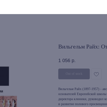
Вильгельм Райх: О
1 056
р.
Out of stock
Вильгельм Райх (1897-1957) - ав
основателей Европейской школы п
директора клиники, руководил к
и развитие полового просвещени