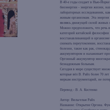
В 40-е годы создает в Нью-Йорке
биоэнергии - энергии жизни, на
лабораторных исследованиях, к
живым организмам. Эта энергия 
являясь движущей силой живых о
Можно предположить, что речь и
категорий китайской философии и
восстанавливающий в организме
снимать переутомление, восстан
болезни, такие как рак, стенока
аккумулятором и налаживает про
Оргонный аккумулятор многократ
безнадежным больным.
Сегодня в мире существует множе
которые вёл В. Райх более 70 ле
меркам инструментарий, не потер
Перевод - В. А. Костенко
Автор: Вильгельм Райх
Название: Открытие Оргона. Фу