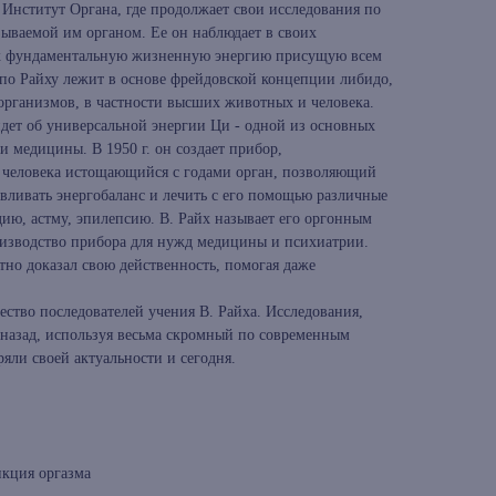
 Институт Органа, где продолжает свои исследования по
зываемой им органом. Ее он наблюдает в своих
ак фундаментальную жизненную энергию присущую всем
по Райху лежит в основе фрейдовской концепции либидо,
рганизмов, в частности высших животных и человека.
дет об универсальной энергии Ци - одной из основных
 медицины. В 1950 г. он создает прибор,
 человека истощающийся с годами орган, позволяющий
авливать энергобаланс и лечить с его помощью различные
рдию, астму, эпилепсию. В. Райх называет его оргонным
изводство прибора для нужд медицины и психиатрии.
но доказал свою действенность, помогая даже
ство последователей учения В. Райха. Исследования,
т назад, используя весьма скромный по современным
яли своей актуальности и сегодня.
нкция оргазма