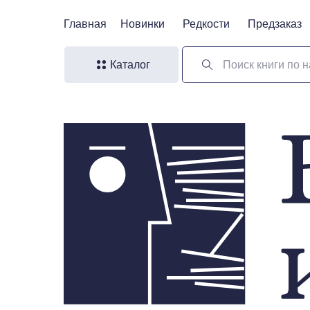
Главная
Главная
Новинки
Новинки
Редкости
Редкости
Предзаказ
Предзаказ
Каталог
Поиск книги по н