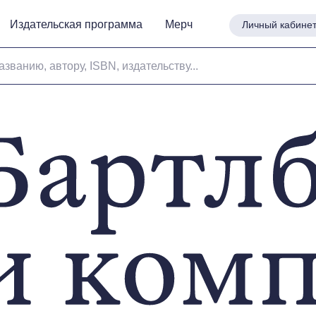
Издательская программа
Издательская программа
Мерч
Мерч
Личный кабине
Личный кабине
азванию, автору, ISBN, издательству...