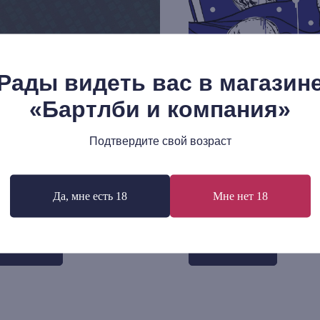
Рады видеть вас в магазин
«Бартлби и компания»
Подтвердите свой возраст
 Ландауэр: Клинические работы
Виктор Мазин: Зигмунд Ф
спитании
Психоаналитическая рево
Да, мне есть 18
Мне нет 18
р.
945
р.
В корзину
В корзину