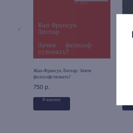
ари: Анти-
Жан-Франсуа Лиотар: Зачем
Карл
френия
философствовать?
о во
750
р.
350
В корзину