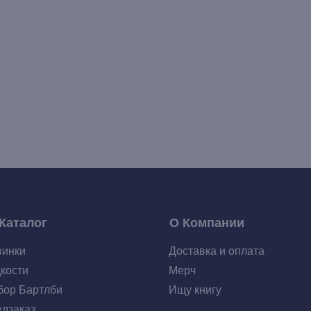
Каталог
О Компании
винки
Доставка и оплата
кости
Мерч
ор Бартлби
Ищу книгу
дзаказ