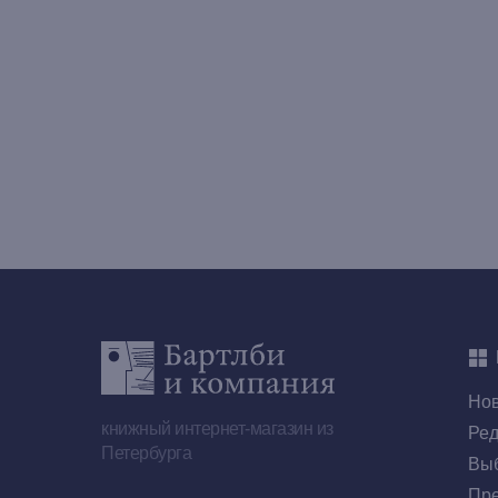
Но
книжный интернет-магазин из
Ред
Петербурга
Выб
Пре