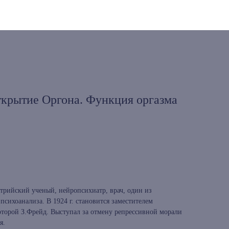
ткрытие Оргона. Функция оргазма
стрийский ученый, нейропсихиатр, врач, один из
сихоанализа. В 1924 г. становится заместителем
оторой З.Фрейд. Выступал за отмену репрессивной морали
я.