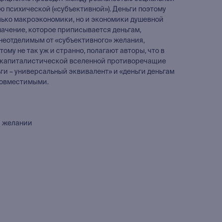
ю психической («субъективной»). Деньги поэтому
лько макроэкономики, но и экономики душевной
значение, которое приписывается деньгам,
неотделимым от «субъективного» желания,
тому не так уж и странно, полагают авторы, что в
 капиталистической вселенной противоречащие
ьги – универсальный эквивалент» и «деньги деньгам
совместимыми.
и желании