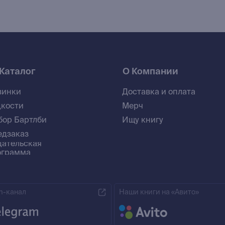
Каталог
О Компании
винки
Доставка и оплата
дкости
Мерч
бор Бартлби
Ищу книгу
едзаказ
дательская
ограмма
m-канал
Наши книги на «Авито»