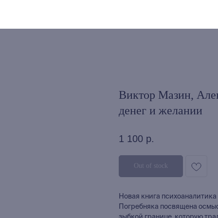
Виктор Мазин, Але
денег и желании
1 100
р.
Out of stock
Новая книга психоаналитика
Погребняка посвящена осмыс
зыбкой границе, которую тр