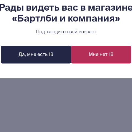
Рады видеть вас в магазин
«Бартлби и компания»
рд Штерба: Словарь по
Габриэл Тупинамба: Жела
оанализу
психоанализа. Опыты лак
мышления
Подтвердите свой возраст
р.
935
р.
В корзину
В корзину
Да, мне есть 18
Мне нет 18