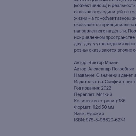
(«объективной») и реальность
оказываются единицей не то
жизни – а то «объективное» 
оказывается принципиально 
направленного на деньги. Поэ
искривленном пространстве
друг другу утверждения «ден
рознь» оказываются вполне 
Автор: Виктор Мазин
Автор: Александр Погребняк
Название: О значении денег 
Издательство: Скифия-принт
Год издания: 2022
Переплет: Мягкий
Количество страниц: 186
Формат: 112х150 мм
Язык: Русский
ISBN: 978-5-98620-627-1