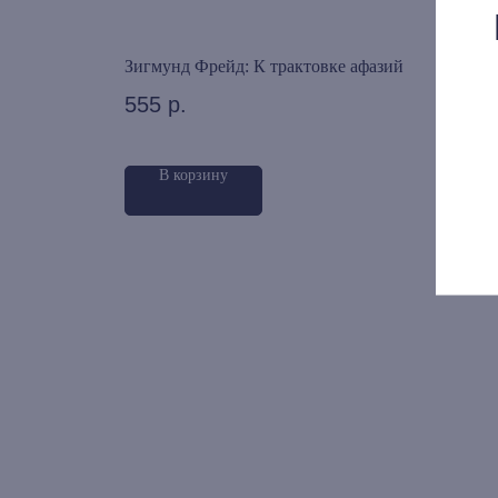
чему мы
Зигмунд Фрейд: К трактовке афазий
Риха
псих
555
р.
590
В корзину