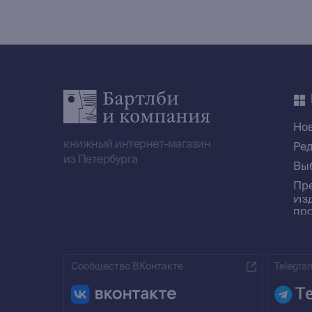
Но
книжный интернет-магазин
Ре
из Петербурга
Вы
Пр
Из
пр
Сообщество ВКонтакте
Telegra