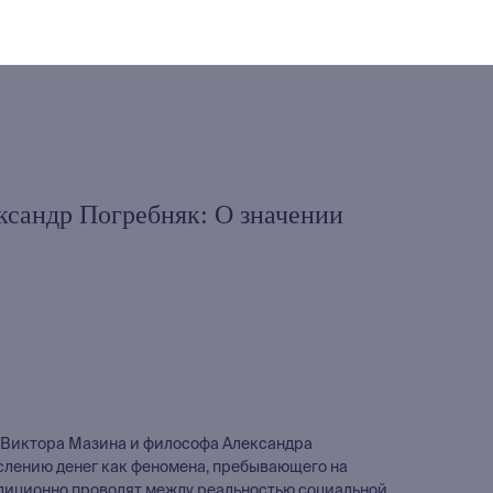
ксандр Погребняк: О значении
 Виктора Мазина и философа Александра
лению денег как феномена, пребывающего на
адиционно проводят между реальностью социальной