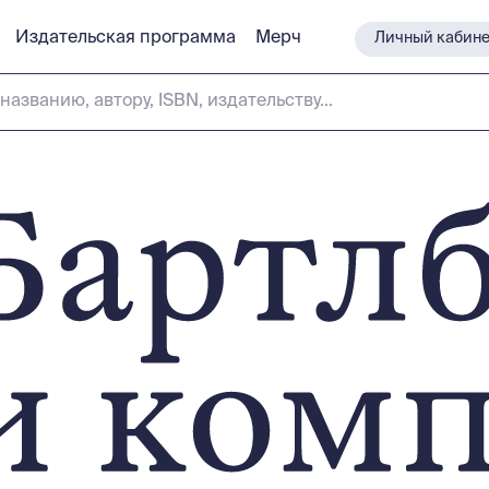
Издательская программа
Издательская программа
Мерч
Мерч
Личный кабине
Личный кабине
названию, автору, ISBN, издательству...