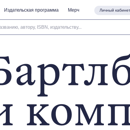
Издательская программа
Издательская программа
Мерч
Мерч
Личный кабине
Личный кабине
азванию, автору, ISBN, издательству...