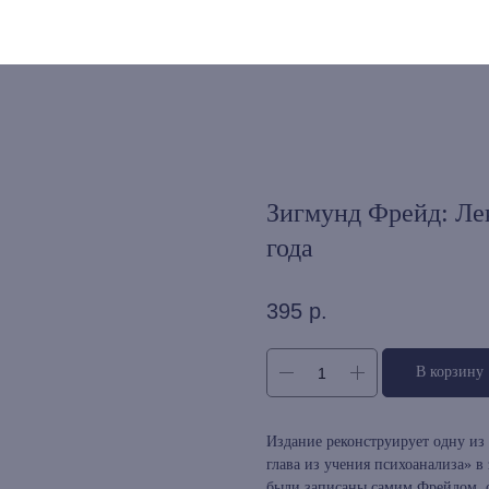
Зигмунд Фрейд: Лек
года
395
р.
В корзину
Издание реконструирует одну из
глава из учения психоанализа» в
были записаны самим Фрейдом, о