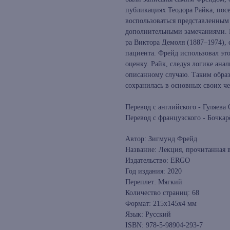
публикациях Теодора Райка, по
воспользоваться представленным 
дополнительными замечаниями. 
ра Виктора Демоля (1887–1974),
пациента. Фрейд использовал эт
оценку. Райк, следуя логике ан
описанному случаю. Таким образо
сохранилась в основных своих чер
Перевод с английского - Гуляева 
Перевод с французского - Бочка
Автор: Зигмунд Фрейд
Название: Лекция, прочитанная в
Издательство: ERGO
Год издания: 2020
Переплет: Мягкий
Количество страниц: 68
Формат: 215x145x4 мм
Язык: Русский
ISBN: 978-5-98904-293-7