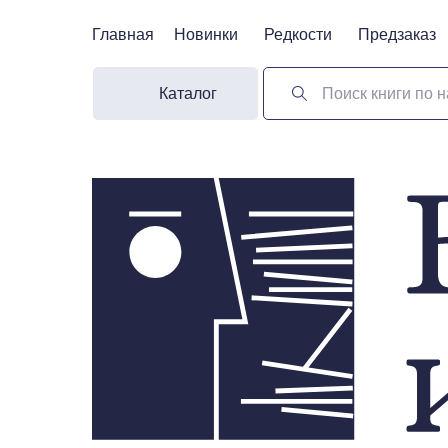
Главная
Главная
Новинки
Новинки
Редкости
Редкости
Предзаказ
Предзаказ
Каталог
Поиск книги по н