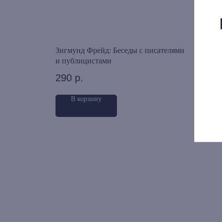
га 17.
Зигмунд Фрейд: Беседы с писателями
Зигм
9-1970)
и публицистами
Пять
торж
290
р.
415
осно
Вусте
В корзину
г.