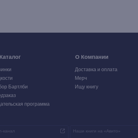
Каталог
О Компании
винки
Доставка и оплата
кости
Мерч
ор Бартлби
Ищу книгу
дзаказ
ательская программа
m-канал
Наши книги на «Авито»