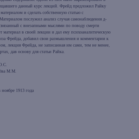
сещавшего данный курс лекций. Фрейд предложил Райку
материалом и сделать собственную статью с
Материалом послужил анализ случая самонаблюдения д-
 связанный с внезапными мыслями по поводу смерти
от материал в своей лекции и дал ему психоаналитическую
ализа Фрейда, добавил свои размышления и комментарии к
м, лекция Фрейда, не записанная им сами, тем не менее,
тах, дав основу для статьи Райка.
О.С.
рёва М.М.
 ноябре 1913 года