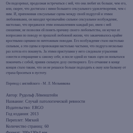
Он подозревал, продолжая встречаться с ней, что она любит их больше, чем его,
или, скорее, что достигала с ними большего сексуального удовлетворения, чем с
ним. И, припоминая сексуальные сцены между своей подругой и этими
любовниками, он находил чрезвычайно сильное сексуальное возбуждение,
настолько, что предавался этим измышлениям каждый раз, имея с ней
сношения; не позволяя ей понять причину своего любопытства, он мучил ее
вопросами по поводу ее прошлой любовной жизни, что заканчивалось крайне
яростными сценами по ничтожным поводам. Его возбуждение стало настолько
сильным, а эти сцены и провокации настолько частыми, что подруга несколько
раз хотела его покинуть. За этими приступами у него следовали угрызения
совести и отвращение к самому себе, и после одной из таких сцен он попытался
покончить с собой, приняв сильную дозу снотворного. Его отчаяние в конце
концов стало таким, что он не решался больше подходить к окну или балкону от
страха броситься в пустоту.
Перевод с английского - М. Л. Мельникова
Автор: Рудольф Лёвенштейн
Название: Случай патологической ревности
Издательство: ERGO
Год издания: 2013
Переплет: Мягкий
Количество страниц: 60
Формат: 200x130x4 мм