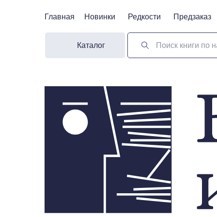
Главная
Главная
Новинки
Новинки
Редкости
Редкости
Предзаказ
Предзаказ
Каталог
Поиск книги по н