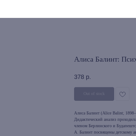
Алиса Балинт: Пси
378
р.
Out of stock
Алиса Балинт (Alice Balint; 189
Дидактический анализ проходила
членом Берлинского и Будапешт
А. Балинт посвящены детскому а