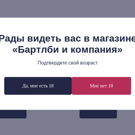
Рады видеть вас в магазин
«Бартлби и компания»
Подтвердите свой возраст
абет Рудинеско: Зигмунд Фрейд
Сержио Бенвенуто: Семь 
оем времени и нашем
Лакане
Да, мне есть 18
Мне нет 18
00
р.
870
р.
В корзину
В корзину