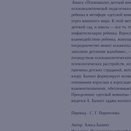
.Книга «Психоанализ детской ко
психоаналитической педагогики»
ребенка в метафоре «детской ко
угроз внешнего мира. К этой мет
детский сад, и школа — все то, ч
инфантилизации ребенка. Взросл
взаимодействии ребенка, живущег
посредничество может искажатьс
заполнен детскими жалобами», —
посредством психоаналитически
психологических расстройств, ис
причины детских страданий, кот
взору. Балинт формулирует возм
отношении взрослых к взрослым 
взаимоотношениях, обеспечивает
Преодоление «детской комнаты» 
видится А. Балинт задача воспит
Перевод - С. Г. Перепелова
Автор: Алиса Балинт