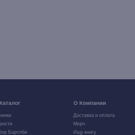
Каталог
О Компании
винки
Доставка и оплата
кости
Мерч
ор Бартлби
Ищу книгу