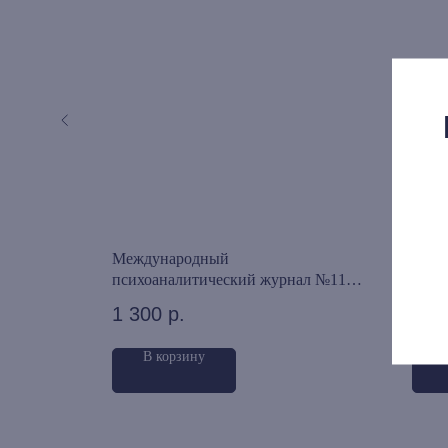
тограф.
Международный
Элиз
психоаналитический журнал №11
в св
(2026)
1 300
р.
1 0
В корзину