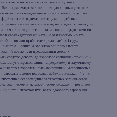
мнаты» первоначально была издана в «Журнале
. Балинт рассматривает психическую жизнь и развитие
мнаты» — места определенной изолированности детства от
афоре относятся и домашнее окружение ребенка, и
то призвано воспитывать и все то, что создает условия для
ые, в частности родители, оказываются посредниками во
о в своей «детской комнате», с реальностью, но это
я собственными проблемами родителей. «Воздух
 пишет А. Балинт. И это ключевой посыл искать
х знаний новые пути профилактики детских
кать средства довести до взрослого сознания источники и
орые могут открыться лишь непредвзятому и вдумчивому
ожный совет взрослым: быть искренними. Искренность в
и взрослых к детям позволяет избежать искажений в их
 внутреннее освобождение от тягостных зависимостей.
в ее физическом и метафорическом смыслах — вот в чем
ания, и это непростой путь более здорового взросления.