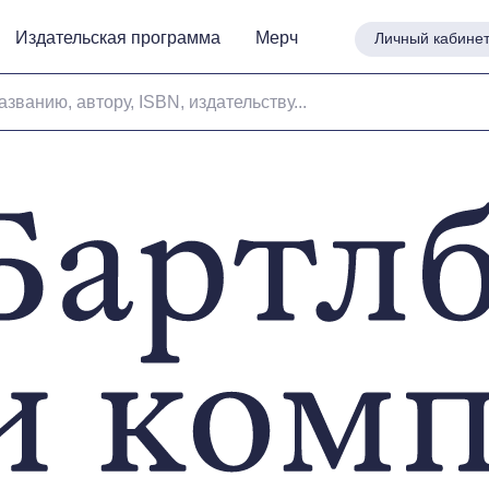
Издательская программа
Издательская программа
Мерч
Мерч
Личный кабине
Личный кабине
азванию, автору, ISBN, издательству...