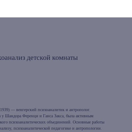
хоанализ детской комнаты
8–1939) — венгерский психоаналитик и антрополог.
 у Шандора Ференци и Ганса Закса, была активным
ского психоаналитических объединений. Основные работы
нализу, психоаналитической педагогике и антропологии.