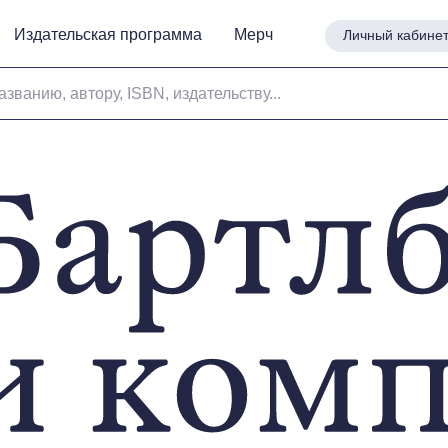
Издательская программа
Издательская программа
Мерч
Мерч
Личный кабине
Личный кабине
азванию, автору, ISBN, издательству...