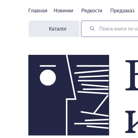
Главная
Главная
Новинки
Новинки
Редкости
Редкости
Предзаказ
Предзаказ
Каталог
Поиск книги по н