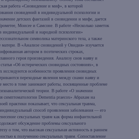
ская работа «Сновидение и миф», в которой
зования сновидений в индивидуальной психологии и
начение детских фантазий в сновидении и мифе, дается
рометее, Моисее и Самсоне. В работе «Несколько заметок
е в индивидуальной и народной психологии»
ссознательном символика материнского тела, а также
е матери. В «Анализе сновидений у Овидия» изучается
шифрованная автором в поэтических строках,
лавного героя произведения. Анализу снов наяву и
статья «Об истерических сновидных состояниях», в
х исследуются особенности проявления сновидных
атриваются переходные явления между снами наяву и
 место в томе занимают работы, посвященные проблеме
сихоаналитической теории. В работе «О значении
я симптоматологии Dementiа praecox» Абрахам на
воей практики показывает, что сексуальная травма,
т индивидуальный способ проявления заболевания — его
енесение сексуальных травм как форма инфантильной
родолжает обсуждение проблемы сексуального
езу о том, что высокая сексуальная активность в раннем
нностью к получению сексуальных травм. Сопоставление