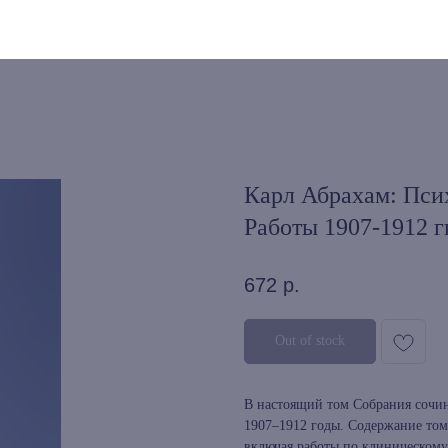
Карл Абрахам: Псих
Работы 1907-1912 гг
672
р.
Out of stock
В настоящий том Собрания сочи
1907–1912 годы. Содержание тома
включая работы по клиническому