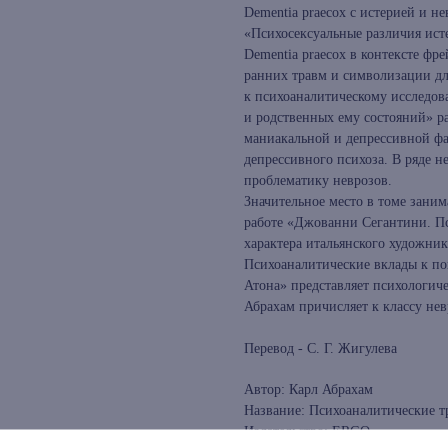
Dementiа praecox с истерией и н
«Психосексуальные различия исте
Dementiа praecox в контексте фр
ранних травм и символизации дл
к психоаналитическому исследов
и родственных ему состояний» р
маниакальной и депрессивной фа
депрессивного психоза. В ряде н
проблематику неврозов.
Значительное место в томе зани
работе «Джованни Сегантини. П
характера итальянского художни
Психоаналитические вклады к по
Атона» представляет психологиче
Абрахам причисляет к классу не
Перевод - С. Г. Жигулева
Автор: Карл Абрахам
Название: Психоаналитические тр
Издательство: ERGO