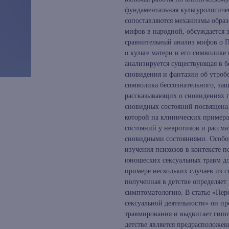
фундаментальная культурологиче
сопоставляются механизмы обра
мифов в народной, обсуждается з
сравнительный анализ мифов о П
о культе матери и его символик
анализируется существующая в бе
сновидения и фантазии об утроб
символика бессознательного, за
рассказывающих о сновидениях г
сновидных состояний посвящена 
которой на клинических примера
состояний у невротиков и рассм
сновидными состояниями. Особое
изучения психозов в контексте п
юношеских сексуальных травм дл
примере нескольких случаев из с
полученная в детстве определяе
симптоматологию. В статье «Пер
сексуальной деятельности» он п
травмирования и выдвигает гипот
детстве является предрасположе