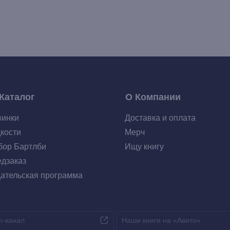
Каталог
О Компании
винки
Доставка и оплата
кости
Мерч
ор Бартлби
Ищу книгу
дзаказ
ательская программа
m-канал
Наши книги на «Авито»