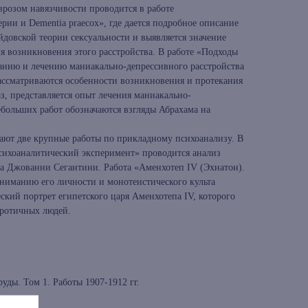
еврозом навязчивости проводится в работе
рии и Dementiа praecox», где дается подробное описание
ейдовской теории сексуальности и выявляется значение
я возникновения этого расстройства. В работе «Подходы
анию и лечению маниакально-депрессивного расстройства
ассматриваются особенности возникновения и протекания
з, представляется опыт лечения маниакально-
ебольших работ обозначаются взгляды Абрахама на
мают две крупные работы по прикладному психоанализу. В
сихоаналитический эксперимент» проводится анализ
ка Джованни Сегантини. Работа «Аменхотеп IV (Эхнатон).
ниманию его личности и монотеистического культа
ский портрет египетского царя Аменхотепа IV, которого
вротичных людей.
уды. Том 1. Работы 1907-1912 гг.