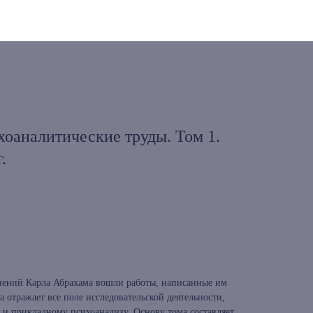
оаналитические труды. Том 1.
.
нений Карла Абрахама вошли работы, написанные им
 отражает все поле исследовательской деятельности,
 и прикладному психоанализу. Основу тома составляет