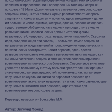
психологической теории приобретенной истерии, многих фобий и
навязчивых представлений и определенных галлюцинаторных
психозов» (1894a) и «Дополнительные замечания о невропсихозах
защиты» (1896b). В этих статьях Фрейд рассматривает «неврозы
защиты» и «психозы защиты» — понятия, здесь введенные и далее
им больше не используемые, которые, однако, позволяют сделать
существенные обобщения, касающиеся природы столь внешне
различающихся нозологических единиц: истерии, фобий,
навязчивостей, невроза страха, неврастении и паранойи. Сквозная
идея, объединяющая эти работы, — роль механизмов защиты от
неприемлемых представлений в происхождении невротических и
психотических расстройств. Таким образом, здесь дается
развернутое описание механизма вытеснения, выступающего как
синоним патогенной защиты и являющегося основной причиной
возникновения психического заболевания. Специальное внимание
уделяется возникшему к этому времени представлению Фрейда о
значении сексуальных вредностей, понимаемых как актуальные
нарушения сексуальной жизни во взрослом возрасте для
возникновения актуальных неврозов, так и как психотравмирующие
нарушения в инфантильном возрасте, характерные для
возникновения невропсихозов защиты.
Перевод с немецкого - Бочкарёва М.М.
Автор:
Зигмунд Фрейд