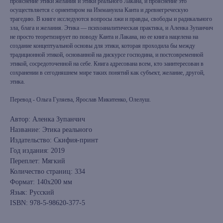
прояснение этики желания и этики реального Лакана, и прояснение это
осуществляется с ориентиром на Иммануила Канта и древнегреческую
трагедию. В книге исследуются вопросы лжи и правды, свободы и радикального
зла, блага и желания. Этика — психоаналитическая практика, и Аленка Зупанчич
не просто теоретизирует по поводу Канта и Лакана, но ее книга нацелена на
создание концептуальной основы для этики, которая проходила бы между
традиционной этикой, основанной на дискурсе господина, и постсовременной
этикой, сосредоточенной на себе. Книга адресована всем, кто заинтересован в
сохранении в сегодняшнем мире таких понятий как субъект, желание, другой,
этика.
Перевод - Ольга Гуляева, Ярослав Микитенко, Олелуш.
Автор: Аленка Зупанчич
Название: Этика реального
Издательство: Скифия-принт
Год издания: 2019
Переплет: Мягкий
Количество страниц: 334
Формат: 140x200 мм
Язык: Русский
ISBN: 978-5-98620-377-5