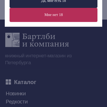
Да, мне есть 18
bartleby.sales@gmail.com
Мне нет 18
Сообщество ВКонтакте
Наши книги на «Авито»
Telegram-канал
Приобрести книги на Ozon