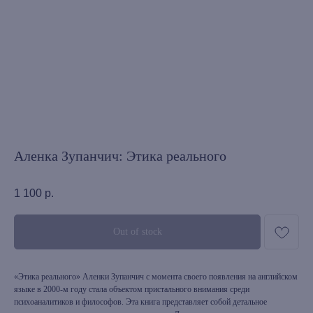
Аленка Зупанчич: Этика реального
1 100
р.
Out of stock
«Этика реального» Аленки Зупанчич с момента своего появления на английском
языке в 2000-м году стала объектом пристального внимания среди
психоаналитиков и философов. Эта книга представляет собой детальное