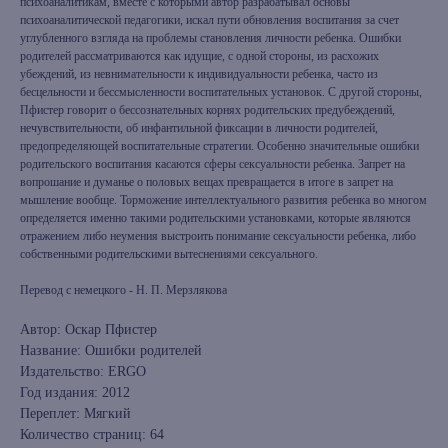
психоаналитикам, вместе с которыми автор разрабатывал основы
психоаналитической педагогики, искал пути обновления воспитания за счет
углубленного взгляда на проблемы становления личности ребенка. Ошибки
родителей рассматриваются как идущие, с одной стороны, из расхожих
убеждений, из невнимательности к индивидуальности ребенка, часто из
бесцельности и бессмысленности воспитательных установок. С другой стороны,
Пфистер говорит о бессознательных корнях родительских предубеждений,
нечувствительности, об инфантильной фиксации в личности родителей,
предопределяющей воспитательные стратегии. Особенно значительные ошибки
родительского воспитания касаются сферы сексуальности ребенка. Запрет на
вопрошание и думанье о половых вещах превращается в итоге в запрет на
мышление вообще. Торможение интеллектуального развития ребенка во многом
определяется именно такими родительскими установками, которые являются
отражением либо неумения выстроить понимание сексуальности ребенка, либо
собственными родительскими вытеснениями сексуального.
Перевод с немецкого - Н. П. Мерзлякова
Автор: Оскар Пфистер
Название: Ошибки родителей
Издательство: ERGO
Год издания: 2012
Переплет: Мягкий
Количество страниц: 64