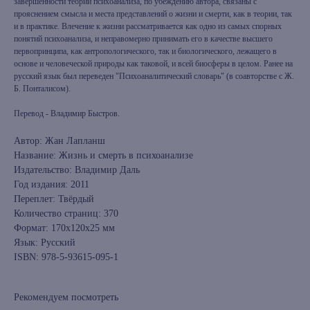
завершенности теории психоанализа, по убеждению автора, связаны с
прояснением смысла и места представлений о жизни и смерти, как в теории, так
и в практике. Влечение к жизни рассматривается как одно из самых спорных
понятий психоанализа, и неправомерно принимать его в качестве высшего
первопринципа, как антропологического, так и биологического, лежащего в
основе и человеческой природы как таковой, и всей биосферы в целом. Ранее на
русский язык был переведен "Психоаналитический словарь" (в соавторстве с Ж.
Б. Понталисом).
Перевод - Владимир Быстров.
Автор: Жан Лапланш
Название: Жизнь и смерть в психоанализе
Издательство: Владимир Даль
Год издания: 2011
Переплет: Твёрдый
Количество страниц: 370
Формат: 170x120x25 мм
Язык: Русский
ISBN: 978-5-93615-095-1
Рекомендуем посмотреть