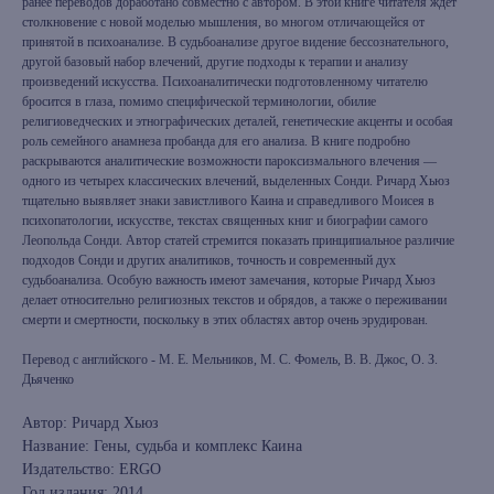
ранее переводов доработано совместно с автором. В этой книге читателя ждет
столкновение с новой моделью мышления, во многом отличающейся от
принятой в психоанализе. В судьбоанализе другое видение бессознательного,
другой базовый набор влечений, другие подходы к терапии и анализу
произведений искусства. Психоаналитически подготовленному читателю
бросится в глаза, помимо специфической терминологии, обилие
религиоведческих и этнографических деталей, генетические акценты и особая
роль семейного анамнеза пробанда для его анализа. В книге подробно
раскрываются аналитические возможности пароксизмального влечения —
одного из четырeх классических влечений, выделенных Сонди. Ричард Хьюз
тщательно выявляет знаки завистливого Каина и справедливого Моисея в
психопатологии, искусстве, текстах священных книг и биографии самого
Леопольда Сонди. Автор статей стремится показать принципиальное различие
подходов Сонди и других аналитиков, точность и современный дух
судьбоанализа. Особую важность имеют замечания, которые Ричард Хьюз
делает относительно религиозных текстов и обрядов, а также о переживании
смерти и смертности, поскольку в этих областях автор очень эрудирован.
Перевод с английского - М. Е. Мельников, М. С. Фомель, В. В. Джос, О. З.
Дьяченко
Автор: Ричард Хьюз
Название: Гены, судьба и комплекс Каина
Издательство: ERGO
Год издания: 2014