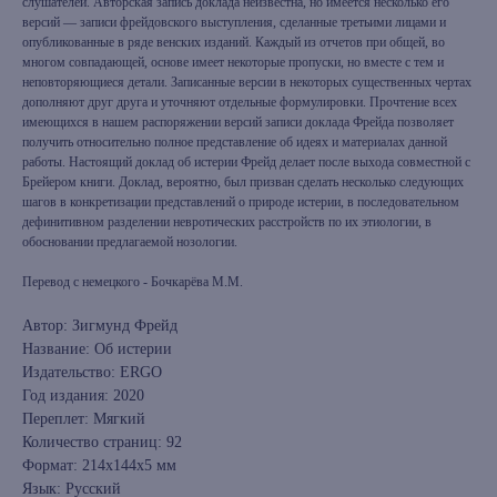
слушателей. Авторская запись доклада неизвестна, но имеется несколько его
версий — записи фрейдовского выступления, сделанные третьими лицами и
опубликованные в ряде венских изданий. Каждый из отчетов при общей, во
многом совпадающей, основе имеет некоторые пропуски, но вместе с тем и
неповторяющиеся детали. Записанные версии в некоторых существенных чертах
дополняют друг друга и уточняют отдельные формулировки. Прочтение всех
имеющихся в нашем распоряжении версий записи доклада Фрейда позволяет
получить относительно полное представление об идеях и материалах данной
работы. Настоящий доклад об истерии Фрейд делает после выхода совместной с
Брейером книги. Доклад, вероятно, был призван сделать несколько следующих
шагов в конкретизации представлений о природе истерии, в последовательном
дефинитивном разделении невротических расстройств по их этиологии, в
обосновании предлагаемой нозологии.
Перевод с немецкого - Бочкарёва М.М.
Автор: Зигмунд Фрейд
Название: Об истерии
Издательство: ERGO
Год издания: 2020
Переплет: Мягкий
Количество страниц: 92
Формат: 214x144x5 мм
Язык: Русский