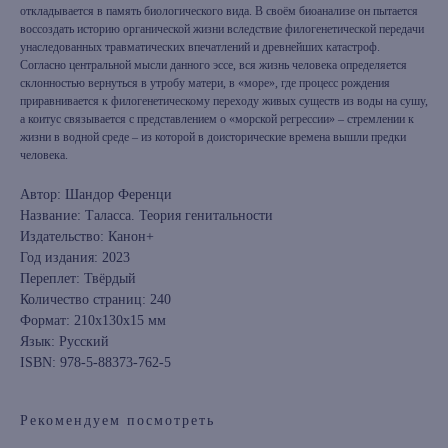
откладывается в память биологического вида. В своём биоанализе он пытается
воссоздать историю органической жизни вследствие филогенетической передачи
унаследованных травматических впечатлений и древнейших катастроф.
Согласно центральной мысли данного эссе, вся жизнь человека определяется
склонностью вернуться в утробу матери, в «море», где процесс рождения
приравнивается к филогенетическому переходу живых существ из воды на сушу,
а коитус связывается с представлением о «морской регрессии» – стремлении к
жизни в водной среде – из которой в доисторические времена вышли предки
человека.
Автор: Шандор Ференци
Название: Таласса. Теория генитальности
Издательство: Канон+
Год издания: 2023
Переплет: Твёрдый
Количество страниц: 240
Формат: 210x130x15 мм
Язык: Русский
ISBN: 978-5-88373-762-5
Рекомендуем посмотреть