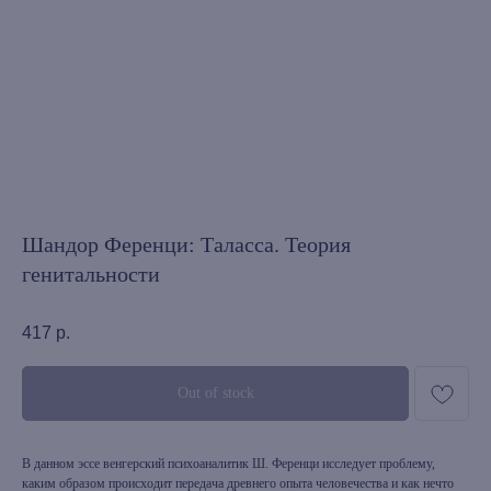
Шандор Ференци: Таласса. Теория
генитальности
417
р.
Out of stock
В данном эссе венгерский психоаналитик Ш. Ференци исследует проблему,
каким образом происходит передача древнего опыта человечества и как нечто