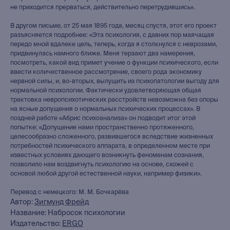
не приходится прерваться, действительно перетрудившись».
В другом письме, от 25 мая 1895 года, месяц спустя, этот его проект
разъясняется подробнее: «Эта психология, с давних пор маячащая
передо мной вдалеке цель, теперь, когда я столкнулся с неврозами,
придвинулась намного ближе. Меня терзают два намерения,
посмотреть, какой вид примет учение о функции психического, если
ввести количественное рассмотрение, своего рода экономику
нервной силы, и, во-вторых, вылущить из психопатологии выгоду для
нормальной психологии. Фактически удовлетворяющая общая
трактовка невропсихотических расстройств невозможна без опоры
на ясные допущения о нормальных психических процессах». В
поздней работе «Абрис психоанализа» он подводит итог этой
попытке: «Допущение нами пространственно протяженного,
целесообразно сложенного, развившегося вследствие жизненных
потребностей психического аппарата, в определенном месте при
известных условиях дающего возникнуть феноменам сознания,
позволило нам воздвигнуть психологию на основе, схожей с
основой любой другой естественной науки, например физики».
Перевод с немецкого: М. М. Бочкарёва
Автор:
Зигмунд Фрейд
Название: Набросок психологии
книжный интернет-магазин
Издательство:
ERGO
из Петербурга