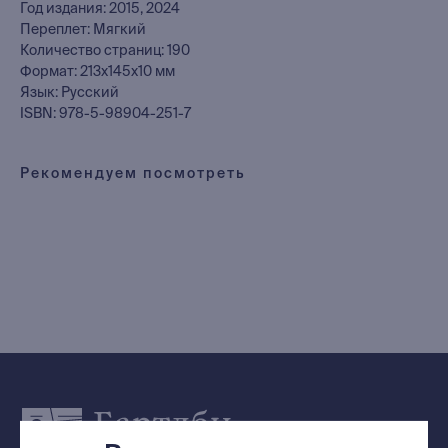
Год издания: 2015, 2024
Переплет: Мягкий
Количество страниц: 190
Каталог
Формат: 213x145x10 мм
Новинки
Язык: Русский
Редкости
ISBN: 978-5-98904-251-7
Выбор Бартлби
Предзаказ
Рекомендуем посмотреть
Издательская программа
О Компании
Доставка и оплата
Мерч
Ищу книгу
Контакты
+7 (921) 636-19-84