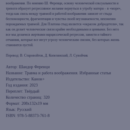
воображения. По мнению Ш. Ференци, основу человеческой сексуальности и
тревоги образует регрессивное желание вернуться в утробу матери – в «море»,
тогда как связь между травмой и работой воображения зависит от стыда
беспомощности, фрагментации и чувства своей неузнаваемости, неизменно
порождаемых травмой. Для Платона стыд является «окрасом добродетели», так
как он делает человеческие связи крайне необходимыми и ценными. Без него
все мы делаемся жертвами нарциссической регрессии, зависти и тайного
отчаяния, которые все несут угрозу человеческим связям, без которых жизнь
становится пустой.
Перевод: В. Старовойтов, Д. Копелянский, Л. Сувойчик
Автор: Шандор Ференци
Название: Травма и работа воображения. Избранные статьи
Издательство: Канон+
Год издания: 2023
Переплет: Твёрдый
Количество страниц: 320
Формат: 208x132x19 мм
Язык: Русский
ISBN: 978-5-88373-761-8