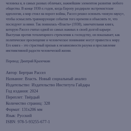
человека и, в самых разных обличьях, важнейшим элементом развития любого
общества. В конце 1930-х годов, когда Европу раздирали экстремистские
идеологии, а мир стоял на пороге войны, Рассел решил основать «новую науку»,
чтобы осмыслить травмирующие события того времени и объяснить те, что
последуют за ними. Так появилась «Власть» (1938), замечательная книга,
которую Рассел считал одной из самых важных в своей долгой карьере.
Выступая против тоталитарного стремления к господству, он показывает, как
политическое просвещение и человеческое понимание могут привести к миру.
Его книга – это страстный призыв к независимости разума и прославление
инстинктивной радости человеческой жизни.
Перевод: Дмитрий Кралечкин
Автор: Бертран Рассел
Название: Власть. Новый социальный анализ
Издательство: Издательство Института Гайдара
Год издания: 2024
Переплет: Твёрдый
Количество страниц: 328
Формат: 131х206 мм
Язык: Русский
ISBN: 978-5-93255-677-1