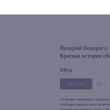
Валерий Подорога:
Краткая история об
540
р.
Out of stock
Со времен анонимного позднеант
категория означает нечто величес
пределы чувственного опыта. На