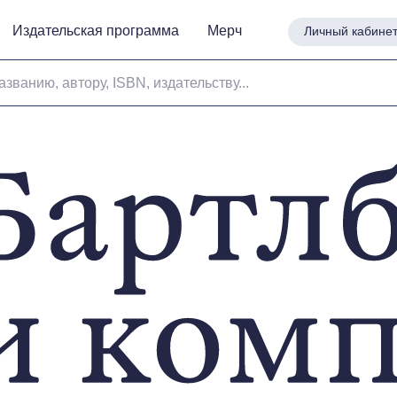
Издательская программа
Издательская программа
Мерч
Мерч
Личный кабине
Личный кабине
азванию, автору, ISBN, издательству...