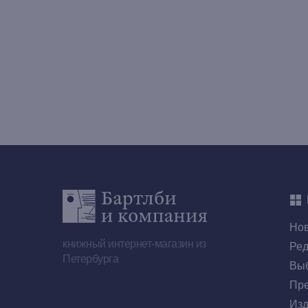
Но
книжный интернет-магазин из
Ред
Петербурга
Выб
Пре
Изд