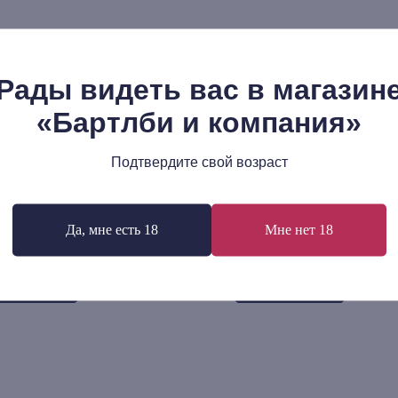
Рады видеть вас в магазин
«Бартлби и компания»
Подтвердите свой возраст
 Таубес: Западная эсхатология
Ален Бадью: Обстоятельств
Направленности слова «е
85
р.
Да, мне есть 18
Мне нет 18
350
р.
В корзину
В корзину