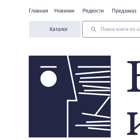
Главная
Главная
Новинки
Новинки
Редкости
Редкости
Предзаказ
Предзаказ
Каталог
Поиск книги по н