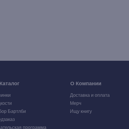
Каталог
О Компании
винки
Доставка и оплата
кости
Мерч
ор Бартлби
Ищу книгу
дзаказ
ательская программа