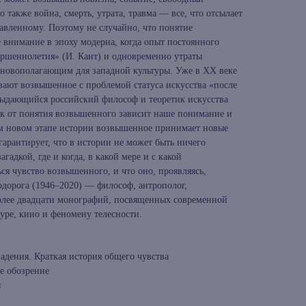
 также война, смерть, утрата, травма — все, что отсылает
авленному. Поэтому не случайно, что понятие
 внимание в эпоху модерна, когда опыт постоянного
ршеннолетия» (И. Кант) и одновременно утраты
основополагающим для западной культуры. Уже в XX веке
вают возвышенное с проблемой статуса искусства «после
выдающийся российский философ и теоретик искусства
ак от понятия возвышенного зависит наше понимание и
м новом этапе истории возвышенное принимает новые
гарантирует, что в истории не может быть ничего
агадкой, где и когда, в какой мере и с какой
я чувство возвышенного, и что оно, проявляясь,
одорога (1946–2020) — философ, антрополог,
олее двадцати монографий, посвященных современной
уре, кино и феномену телесности.
адения. Краткая история общего чувства
е обозрение
я