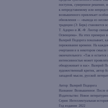
поступок, суверенное решение, но
к непредставимому или непредст
возвышенного привлекает особое
обновления — «выхода из несове
традиции (Э. Берк) становится 
Т. Адорно и Ж.‑Ф. Лиотар связы
Освенцима». На этих примерах 
Валерий Подорога показывает, к
переживание времени. На каждо
очертания и в некотором смысле 
окончательного: «Так и остается з
интенсивностью может проявлятьс
обнаруживает в нас». Валерий П
художественный критик, автор б
западной мысли, русской литерат
Автор: Валерий Подорога
Название: Возвышенное. После п
Издательство: Новое литературно
Серия: Интеллектуальная истори
Год издания: 2022