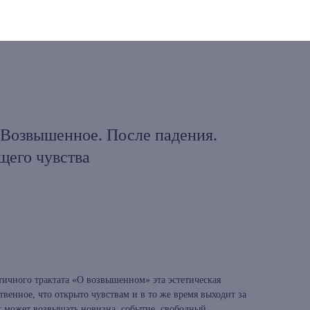
 Возвышенное. После падения.
щего чувства
ичного трактата «О возвышенном» эта эстетическая
твенное, что открыто чувствам и в то же время выходит за
с может возвышать новизна, событие, свободный