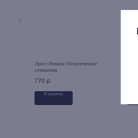
кое дело.
Эрнст Никиш: Политические
Якоб
сочинения
1 5
770
р.
В корзину