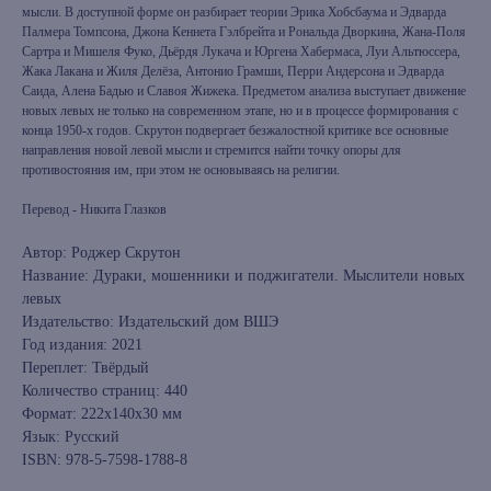
мысли. В доступной форме он разбирает теории Эрика Хобсбау­ма и Эдварда
Палмера Томпсона, Джона Кеннета Гэлбрейта и Рональда Дворкина, Жана-Поля
Сартра и Мишеля Фуко, Дьёрдя Лукача и Юрге­на Хабермаса, Луи Альтюссера,
Жака Лакана и Жиля Делёза, Антонио Грамши, Перри Андерсона и Эдварда
Саида, Алена Бадью и Славоя Жи­жека. Предметом анализа выступает движение
новых левых не только на современном этапе, но и в процессе формирования с
конца 1950-х годов. Скрутон подвергает безжалостной критике все основные
направления новой левой мысли и стремится найти точку опоры для
противостояния им, при этом не основываясь на религии.
Перевод - Никита Глазков
Автор: Роджер Скрутон
Название: Дураки, мошенники и поджигатели. Мыслители новых
левых
Издательство: Издательский дом ВШЭ
Год издания: 2021
Переплет: Твёрдый
Количество страниц: 440
Формат: 222x140x30 мм
Язык: Русский
ISBN: 978-5-7598-1788-8