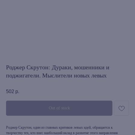
Роджер Скрутон: Дураки, мошенники и
поджигатели. Мыслители новых левых
502
р.
Out of stock
Роджер Скрутон, один из главных критиков левых идей, обращает­ся к
творчеству тех, кто внес наибольший вклад в развитие этого направ­ления