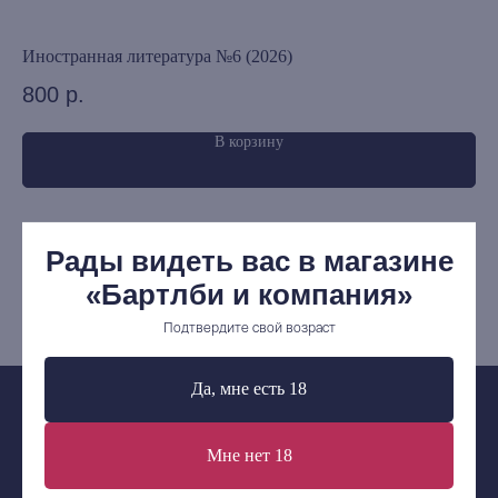
Предзаказ
Издательская программа
Иностранная литература №6 (2026)
Ек
800
р.
8
О Компании
В корзину
Доставка и оплата
Мерч
Ищу книгу
Рады видеть вас в магазине
Контакты
«Бартлби и компания»
+7 (921) 636-19-84
Подтвердите свой возраст
bartleby.sales@gmail.com
Да, мне есть 18
Мне нет 18
Сообщество ВКонтакте