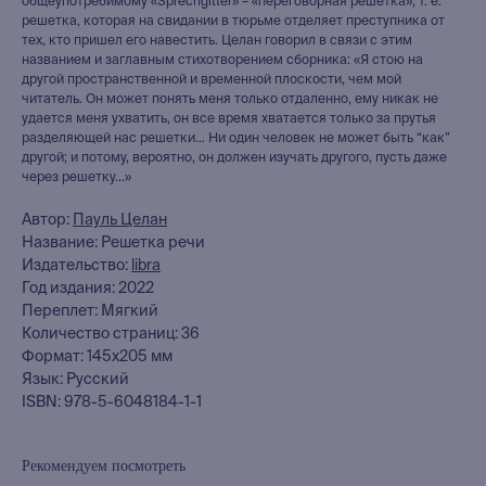
общеупотребимому «Sprechgitter» – «переговорная решетка», т. е.
решетка, которая на свидании в тюрьме отделяет преступника от
тех, кто пришел его навестить. Целан говорил в связи с этим
названием и заглавным стихотворением сборника: «Я стою на
другой пространственной и временной плоскости, чем мой
читатель. Он может понять меня только отдаленно, ему никак не
удается меня ухватить, он все время хватается только за прутья
разделяющей нас решетки… Ни один человек не может быть “как”
другой; и потому, вероятно, он должен изучать другого, пусть даже
через решетку…»
Автор:
Пауль Целан
Название: Решетка речи
Издательство:
libra
Год издания: 2022
Переплет: Мягкий
Количество страниц: 36
Формат: 145х205 мм
Язык: Русский
ISBN: 978-5-6048184-1-1
Рекомендуем посмотреть