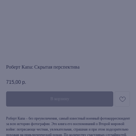
Роберт Капа: Скрытая перспектива
715,00
р.
В корзину
Роберт Капа – без преувеличения, самый известный военный фотокорреспондент
за всю историю фотографии. Это книга его воспоминаний о Второй мировой
войне: потрясающе честная, увлекательная, страшная и при этом подозрительно
похожая на приключенческий роман. По количеству счастливых случайностей,