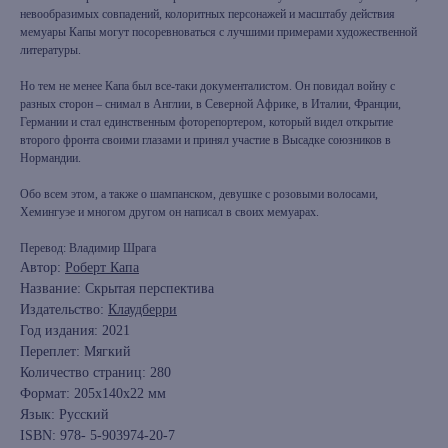
невообразимых совпадений, колоритных персонажей и масштабу действия
мемуары Капы могут посоревноваться с лучшими примерами художественной
литературы.
Но тем не менее Капа был все-таки документалистом. Он повидал войну с
разных сторон – снимал в Англии, в Северной Африке, в Италии, Франции,
Германии и стал единственным фоторепортером, который видел открытие
второго фронта своими глазами и принял участие в Высадке союзников в
Нормандии.
Обо всем этом, а также о шампанском, девушке с розовыми волосами,
Хемингуэе и многом другом он написал в своих мемуарах.
Перевод: Владимир Шрага
Автор:
Роберт Капа
Название: Скрытая перспектива
Издательство:
Клаудберри
Год издания: 2021
книжный интернет-магазин из
Петербурга
Переплет: Мягкий
Количество страниц: 280
Формат: 205x140x22 мм
Каталог
Язык: Русский
ISBN: 978- 5-903974-20-7
Новинки