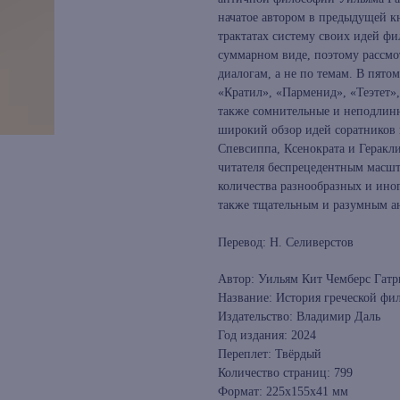
начатое автором в предыдущей к
трактатах систему своих идей ф
суммарном виде, поэтому рассмо
диалогам, а не по темам. В пято
«Кратил», «Парменид», «Теэтет»
также сомнительные и неподлинн
широкий обзор идей соратников 
Спевсиппа, Ксенократа и Геракл
читателя беспрецедентным масш
количества разнообразных и ино
также тщательным и разумным а
Перевод: Н. Селиверстов
Автор: Уильям Кит Чемберс Гатр
Название: История греческой фи
Издательство: Владимир Даль
Год издания: 2024
Переплет: Твёрдый
Количество страниц: 799
Формат: 225x155x41 мм