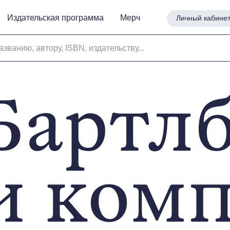
Издательская программа
Издательская программа
Мерч
Мерч
Личный кабине
Личный кабине
азванию, автору, ISBN, издательству...