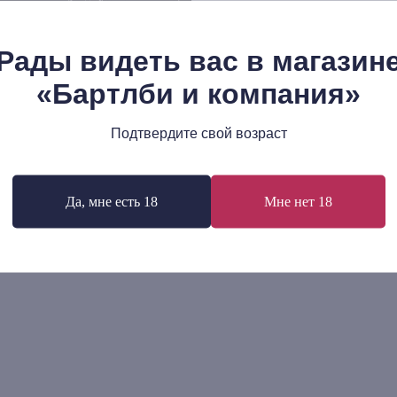
Рады видеть вас в магазин
«Бартлби и компания»
 Бадью: Этика
Вилем Флюссер: Жесты.
Подтвердите свой возраст
Феноменологический наб
00
р.
899
р.
Да, мне есть 18
Мне нет 18
В корзину
В корзину