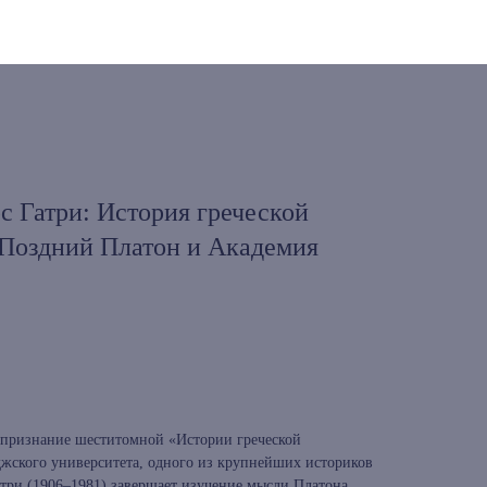
с Гатри: История греческой
 Поздний Платон и Академия
признание шеститомной «Истории греческой
жского университета, одного из крупнейших историков
ри (1906–1981) завершает изучение мысли Платона,