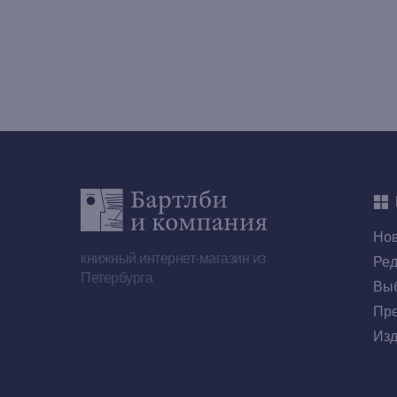
Но
книжный интернет-магазин из
Ред
Петербурга
Выб
Пре
Изд