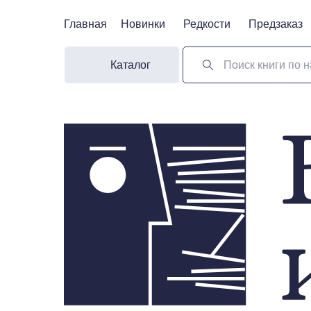
Главная
Главная
Новинки
Новинки
Редкости
Редкости
Предзаказ
Предзаказ
Каталог
Поиск книги по н