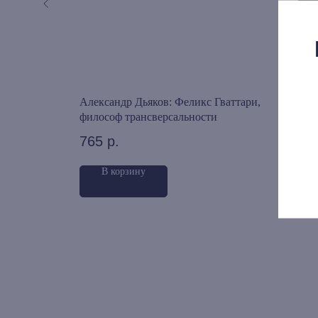
льнюсские
Александр Дьяков: Феликс Гваттари,
Ален
лософии
философ трансверсальности
1 0
765
р.
В корзину