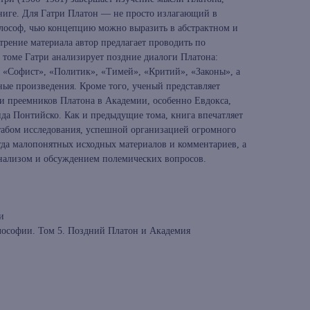
ниге. Для Гатри Платон — не просто излагающий в
илософ, чью концепцию можно выразить в абстрактном и
трение материала автор предлагает проводить по
м томе Гатри анализирует поздние диалоги Платона:
, «Софист», «Политик», «Тимей», «Критий», «Законы», а
ые произведения. Кроме того, ученый представляет
и преемников Платона в Академии, особенно Евдокса,
ида Понтийско. Как и предыдущие тома, книга впечатляет
табом исследования, успешной организацией огромного
гда малопонятных исходных материалов и комментариев, а
нализом и обсуждением полемических вопросов.
и
лософии. Том 5. Поздний Платон и Академия