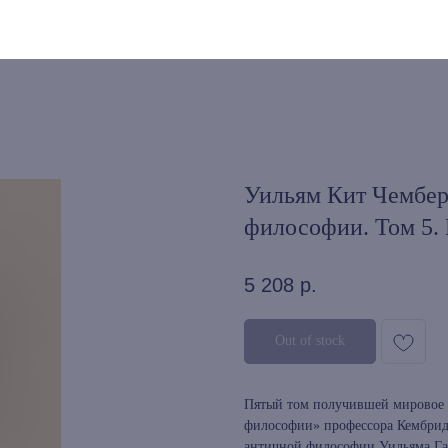
Уильям Кит Чембер
философии. Том 5.
5 208
р.
Out of stock
Пятый том получившей мировое 
философии» профессора Кембрид
античной философии Уильяма Гат