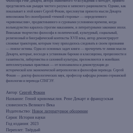
Философа Рене Декарта, автора знаменитого «Рассуждения о методе», принято
представлять как рыцаря чистого разума и записного рационалиста. Однако, как
показывает в этой книге Сергей Фокин, пресловутая прямота мысли Декарта
невозможна без своеобразной «темной стороны» — определенного
«кривомыслия», продиктованного и суровыми условиями времени, когда
вольнодумство каралось строгим наказанием, и литературными законами эпохи.
Вписывая творчество философа в политический, культурный, социальный,
религиозный и биографический контексты XVII века, автор демонстрирует
сложные траектории, которым тому приходилось следовать в своем призвании
— поиске истины. Одна из основных задач книги — прочертить те линии мысли
Декарта, которые, восходя к установкам барокко и классицизма, прециозности и
галантности, либертинства и салонной культуры, преломляются в новейших
интеллектуальных практиках — от психоанализа и деконструкции до
исторической или экономической антропологии и философии перевода. Сергей
Фокин — доктор филологических наук, профессор кафедры романо-германской
филологии и перевода СПбГЭУ.
Автор:
Сергей Фокин
Название: Гений кривомыслия. Рене Декарт и французская
словесность Великого Века
Издательство:
Новое литературное обозрение
Серия: История науки
Год издания: 2023
Переплет: Твёрдый