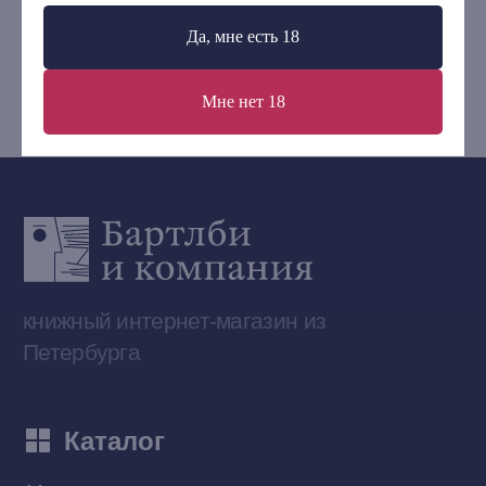
+7 (921) 636-19-84
Да, мне есть 18
bartleby.sales@gmail.com
Мне нет 18
Сообщество ВКонтакте
Наши книги на «Авито»
Telegram-канал
Приобрести книги на Ozon