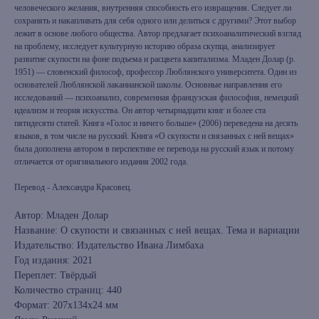
человеческого желания, внутренняя способность его извращения. Следует ли
сохранять и накапливать для себя одного или делиться с другими? Этот выбор
лежит в основе любого общества. Автор предлагает психоаналитический взгляд
на проблему, исследует культурную историю образа скупца, анализирует
развитие скупости на фоне подъема и расцвета капитализма. Младен Долар (р.
1951) — словенский философ, профессор Люблянского университета. Один из
основателей Люблянской лаканианской школы. Основные направления его
исследований — психоанализ, современная французская философия, немецкий
идеализм и теория искусства. Он автор четырнадцати книг и более ста
пятидесяти статей. Книга «Голос и ничего больше» (2006) переведена на десять
языков, в том числе на русский. Книга «О скупости и связанных с ней вещах»
была дополнена автором в перспективе ее перевода на русский язык и потому
отличается от оригинального издания 2002 года.
Перевод - Александра Красовец.
Автор: Младен Долар
Название: О скупости и связанных с ней вещах. Тема и вариации
Издательство: Издательство Ивана Лимбаха
Год издания: 2021
Переплет: Твёрдый
Количество страниц: 440
Формат: 207x134x24 мм