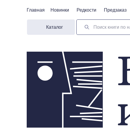
Главная
Главная
Новинки
Новинки
Редкости
Редкости
Предзаказ
Предзаказ
Каталог
Поиск книги по н