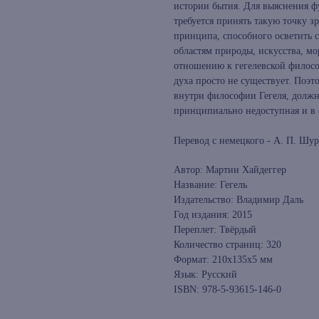
истории бытия. Для выяснения ф
требуется принять такую точку зр
принципа, способного осветить 
областям природы, искусства, м
отношению к гегелевской философ
духа просто не существует. Поэт
внутри философии Гегеля, должно
принципиально недоступная и в 
Перевод с немецкого - А. П. Шу
Автор: Мартин Хайдеггер
Название: Гегель
Издательство: Владимир Даль
Год издания: 2015
Переплет: Твёрдый
Количество страниц: 320
Формат: 210x135x5 мм
Язык: Русский
ISBN: 978-5-93615-146-0