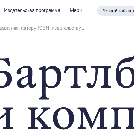
Издательская программа
Издательская программа
Мерч
Мерч
Личный кабине
Личный кабине
азванию, автору, ISBN, издательству...