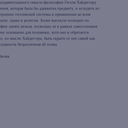
ундаментального смысла философии Гегеля Хайдеггеру
ения, которая была бы адекватна предмету, и исходить из
строение гегелевской системы в применении ко всем
орали, права и религии. Более высокую позицию по
ии занять нельзя, поскольку ее в рамках самосознания
ому основание для полемики, хотя оно и обретается
, по мысли Хайдеггера, быть скрыто от нее самой как
сущности безразличная ей почва.
рбелев