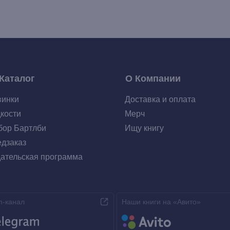
Каталог
О Компании
винки
Доставка и оплата
кости
Мерч
ор Бартлби
Ищу книгу
дзаказ
ательская программа
m-канал
Наши книги на «Авито»