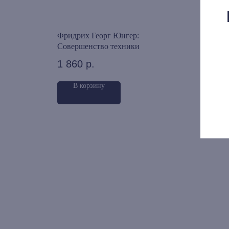
ель и
Фридрих Георг Юнгер:
Илья
Совершенство техники
мате
1 860
р.
1 9
В корзину