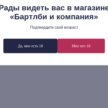
Рады видеть вас в магазин
«Бартлби и компания»
 Егорычев: Мир как объект
Виталий Лехциер: Поэзия 
матики
Философские и литератур
критические тексты
Подтвердите свой возраст
50
р.
540
р.
В корзину
В корзину
Да, мне есть 18
Мне нет 18