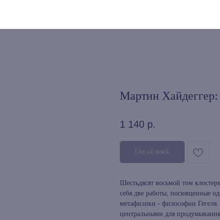
Мартин Хайдеггер:
1 140
р.
Out of stock
Шестьдясят восьмой том клостер
себя две работы, посвященные о
метафизики - философии Гегеля. 
центральными для продумывания 