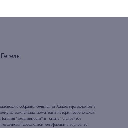
 Гегель
мановского собрания сочинений Хайдегтера включает в
дному из важнейших моментов в истории европейской
Понятия "негативности" и "опыта" становятся
гегелевской абсолютной метафизики в горизонте