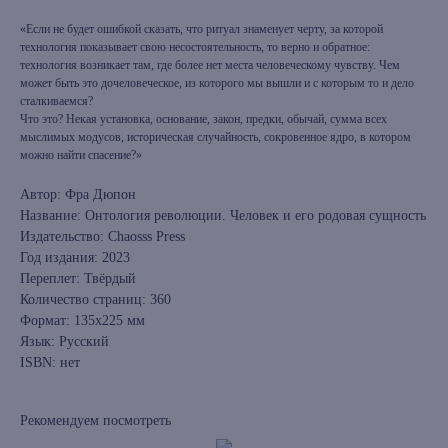
«Если не будет ошибкой сказать, что ритуал знаменует черту, за которой
технология показывает свою несостоятельность, то верно и обратное:
технология возникает там, где более нет места человеческому чувству. Чем
может быть это дочеловеческое, из которого мы вышли и с которым то и дело
сталкиваемся?
Что это? Некая установка, основание, закон, предки, обычай, сумма всех
мыслимых модусов, историческая случайность, сокровенное ядро, в котором
можно найти спасение?»
Автор: Фра Дюпон
Название: Онтология революции. Человек и его родовая сущность
Издательство: Chaosss Press
Год издания: 2023
Переплет: Твёрдый
Количество страниц: 360
Формат: 135x225 мм
Язык: Русский
ISBN: нет
Рекомендуем посмотреть