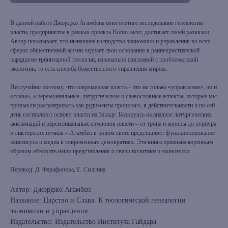
В данной работе Джорджо Агамбена многолетнее исследование генеалогии
власти, предпринятое в рамках проекта Homo sacer, достигает своей развязки.
Автор показывает, что нынешнее господство экономики и управления во всех
сферах общественной жизни черпает свои основания в раннехристианской
парадигме тринитарной теологии, изначально связанной с проблематикой
экономии, то есть способа божественного управления миром.
Неслучайно поэтому, что современная власть – это не только «управление», но и
«слава», а церемониальные, литургические и славословные аспекты, которые мы
привыкли рассматривать как рудименты прошлого, в действительности и по сей
день составляют основу власти на Западе. Базируясь на анализе литургических
аккламаций и церемониальных символов власти – от трона и короны до пурпура
и ликторских пучков – Агамбен в новом свете представляет функционирование
консенсуса и медиа в современных демократиях. Эта книга призвана коренным
образом обновить наши представления о связи политики и экономики.
Перевод: Д. Фарафонова, Е. Смагина
Автор: Джорджо Агамбен
Название: Царство и Слава. К теологической генеалогии
экономики и управления
Издательство: Издательство Института Гайдара